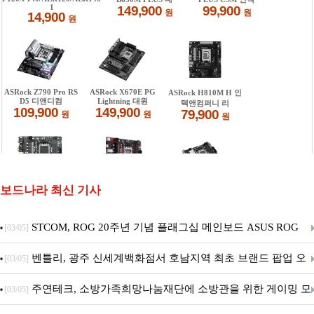
보드나라 최신 기사
STCOM, ROG 20주년 기념 플래그십 메인보드 ASUS ROG
[03/05]
Crosshair X870E EDITION 20 국내 출시 예정
벤틀리, 광주 신세계백화점서 호남지역 최초 브랜드 팝업 오
[03/05]
픈
주연테크, 소방가족희망나눔재단에 소방관을 위한 게이밍 모
[03/05]