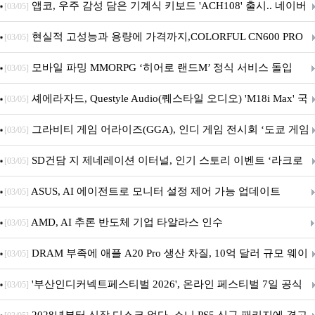
니터·스마트 펫 침대 기부
앱코, 우주 감성 담은 기계식 키보드 'ACH108' 출시.. 네이버
[03/05]
브랜드데이 기획전 진행
현실적 고성능과 용량에 가격까지,COLORFUL CN600 PRO
[03/05]
M.2 NVMe 디앤디컴 1TB
모바일 파밍 MMORPG ‘히어로 랜드M’ 정식 서비스 돌입
[03/05]
셰에라자드, Questyle Audio(퀘스타일 오디오) 'M18i Max' 국
[03/05]
내 정식 출시
그라비티 게임 어라이즈(GGA), 인디 게임 전시회 ‘도쿄 게임
[03/05]
던전 13’ 참가!
SD건담 지 제네레이션 이터널, 인기 스토리 이벤트 ‘라크로
[03/05]
아의 용사’ 재개최 및 풍성한 기념 이벤트 실시!
ASUS, AI 에이전트로 모니터 설정 제어 가능 업데이트
[03/05]
AMD, AI 추론 반도체 기업 타알라스 인수
[03/05]
DRAM 부족에 애플 A20 Pro 생산 차질, 10억 달러 규모 웨이
[03/05]
퍼 대기
'부산인디커넥트페스티벌 2026', 온라인 페스티벌 7일 공식
[03/05]
개막... 22일간 진행