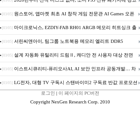
2028년부터 신작 디스크 없다, 소니 PS5 신규 패키지에 경고
[03/05]
문 추가
원스토어, 앱마켓 최초 AI 창작 게임 전문관 AI Games 오픈
[03/05]
마이크로닉스, EZDIY-FAB RH01 ARGB 메모리 히트싱크 출
[03/05]
시
서린씨앤아이, 팀그룹 노트북용 메모리 엘리트 DDR5
[03/05]
5600MHz 16GB 출시
설계 자동화 유틸리티 드림Ⅱ, 캐디안 전 사용자 대상 전면
[03/05]
무상 배포
이스트시큐리티-퓨리오사AI, AI 보안 인프라 공동개발… 차
[03/05]
세대 AI 보안 플랫폼 구축
LG전자, 대형 TV 구독시 스탠바이미2 구독료 반값 프로모션
[03/05]
로그인
|
이 페이지의 PC버전
Copyright NexGen Research Corp. 2010