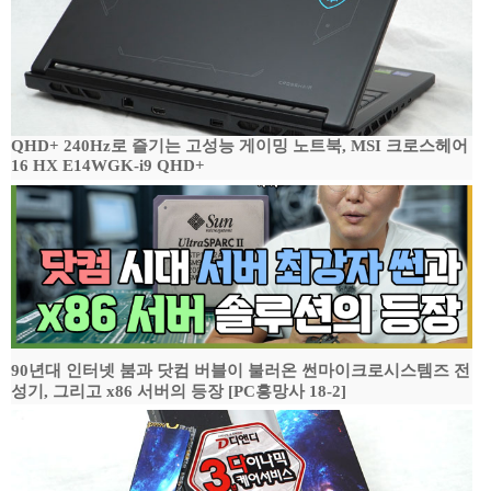
QHD+ 240Hz로 즐기는 고성능 게이밍 노트북, MSI 크로스헤어
16 HX E14WGK-i9 QHD+
90년대 인터넷 붐과 닷컴 버블이 불러온 썬마이크로시스템즈 전
성기, 그리고 x86 서버의 등장 [PC흥망사 18-2]