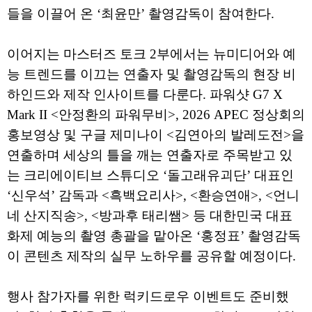
들을 이끌어 온 ‘최윤만’ 촬영감독이 참여한다.
이어지는 마스터즈 토크 2부에서는 뉴미디어와 예
능 트렌드를 이끄는 연출자 및 촬영감독의 현장 비
하인드와 제작 인사이트를 다룬다. 파워샷 G7 X
Mark II <안정환의 파워무비>, 2026 APEC 정상회의
홍보영상 및 구글 제미나이 <김연아의 발레도전>을
연출하며 세상의 틀을 깨는 연출자로 주목받고 있
는 크리에이티브 스튜디오 ‘돌고래유괴단’ 대표인
‘신우석’ 감독과 <흑백요리사>, <환승연애>, <언니
네 산지직송>, <방과후 태리쌤> 등 대한민국 대표
화제 예능의 촬영 총괄을 맡아온 ‘홍정표’ 촬영감독
이 콘텐츠 제작의 실무 노하우를 공유할 예정이다.
행사 참가자를 위한 럭키드로우 이벤트도 준비했