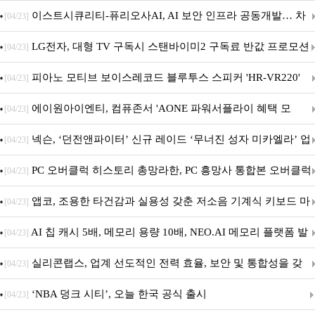
무상 배포
이스트시큐리티-퓨리오사AI, AI 보안 인프라 공동개발… 차
[04/23]
세대 AI 보안 플랫폼 구축
LG전자, 대형 TV 구독시 스탠바이미2 구독료 반값 프로모션
[04/23]
피아노 모티브 보이스레코드 블루투스 스피커 'HR-VR220'
[04/23]
출시
에이원아이엔티, 컴퓨존서 'AONE 파워서플라이 혜택 모
[04/23]
음.ZIP' 이벤트 진행
넥슨, ‘던전앤파이터’ 신규 레이드 ‘무너진 성자 미카엘라’ 업
[04/23]
데이트!
PC 오버클럭 히스토리 총망라한, PC 흥망사 통합본 오버클럭
[04/23]
특집(1-4편)
앱코, 조용한 타건감과 실용성 갖춘 저소음 기계식 키보드 마
[04/23]
우스 세트 'KM580' 출시
AI 칩 캐시 5배, 메모리 용량 10배, NEO.AI 메모리 플랫폼 발
[04/23]
표
실리콘랩스, 업계 선도적인 전력 효율, 보안 및 통합성을 갖
[04/23]
춘 초저전력 블루투스 LE SoC ‘BG2B’ 공개
‘NBA 덩크 시티’, 오늘 한국 공식 출시
[04/23]