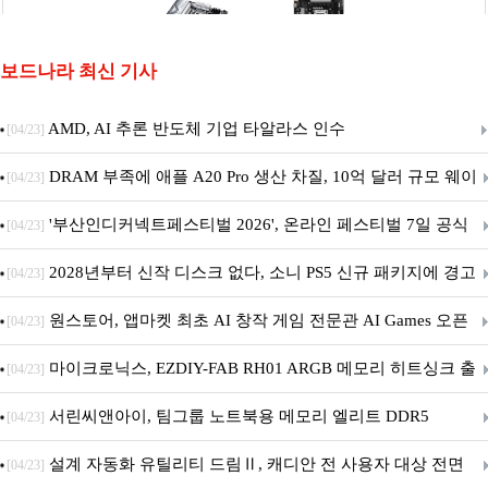
보드나라 최신 기사
AMD, AI 추론 반도체 기업 타알라스 인수
[04/23]
DRAM 부족에 애플 A20 Pro 생산 차질, 10억 달러 규모 웨이
[04/23]
퍼 대기
'부산인디커넥트페스티벌 2026', 온라인 페스티벌 7일 공식
[04/23]
개막... 22일간 진행
2028년부터 신작 디스크 없다, 소니 PS5 신규 패키지에 경고
[04/23]
문 추가
원스토어, 앱마켓 최초 AI 창작 게임 전문관 AI Games 오픈
[04/23]
마이크로닉스, EZDIY-FAB RH01 ARGB 메모리 히트싱크 출
[04/23]
시
서린씨앤아이, 팀그룹 노트북용 메모리 엘리트 DDR5
[04/23]
5600MHz 16GB 출시
설계 자동화 유틸리티 드림Ⅱ, 캐디안 전 사용자 대상 전면
[04/23]