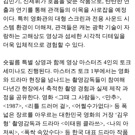
김민기, 신세휘가 호흡을 맞춘 작품으로, 탄탄한 연
출과 연기를 통해 관객들의 이목을 사로잡을 예정
이다. 특히 영화관의 대형 스크린과 전용 사운드 시
스템 환경이 더해져, 관객들은 캐논 광학 기술이 자
랑하는 고해상도 영상과 섬세한 시각적 디테일을
더욱 입체적으로 경험할 수 있다.
숏필름 특별 상영과 함께 영상 마스터즈 4인의 토크
세미나도 진행된다. 마스터즈 토크 1부에서는 영화
와 드라마 현장을 넘나드는 촬영감독들이 참여해
다년간 현장에서 축적한 촬영 경험과 실제 제작 과
정을 공유한다. 영화 <그때 그 사람들>, <만추>,
<1987>, <리틀 드러머 걸>, <어쩔수가없다> 등 폭
넓은 장르를 아우르는 대한민국 영화의 거장 ‘김우
형’ 촬영감독과 드라마 <이태원 클라쓰>, <나의 아
저씨>, <폭싹 속았수다> 등 한국 대표 드라마 작품