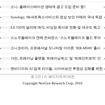
차 서비스 종료
소니, 플레이스테이션 생태계 광고 도입 준비 중?
[05/19]
Synology, SK네트웍스서비스와 영상 보안 카메라 국내 독점
[05/19]
판매 파트너십 체결
EA 550억 달러에 매각, 비상장 회사로 전환 및 대규모 해고
[05/19]
전망
스노우플레이크 연례 컨퍼런스 ‘스노우플레이크 월드 투어
[05/19]
서울’ 개최
소니코리아, 프로페셔널 모니터링 이어폰 ‘IER-M500’ 출시
[05/19]
가민, 트레이닝 플랫폼 '트레이닝픽스' 및 '트레인히로익' 인
[05/19]
수로 선수와 코치에 맞춤형 훈련 지원 확대
엔비디아와 AI 업계 리더들, 사이버보안 투명성 강화를 위한
[05/19]
로그인
|
이 페이지의 PC버전
SAFE 가이드라인 제안
Copyright NexGen Research Corp. 2010