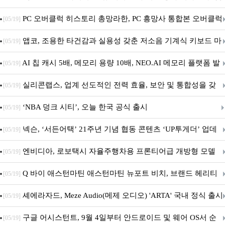
데이트!
PC 오버클럭 히스토리 총망라한, PC 흥망사 통합본 오버클럭
[05/19]
특집(1-4편)
앱코, 조용한 타건감과 실용성 갖춘 저소음 기계식 키보드 마
[05/19]
우스 세트 'KM580' 출시
AI 칩 캐시 5배, 메모리 용량 10배, NEO.AI 메모리 플랫폼 발
[05/19]
표
실리콘랩스, 업계 선도적인 전력 효율, 보안 및 통합성을 갖
[05/19]
춘 초저전력 블루투스 LE SoC ‘BG2B’ 공개
‘NBA 덩크 시티’, 오늘 한국 공식 출시
[05/19]
넥슨, ‘서든어택’ 21주년 기념 협동 콘텐츠 ‘UP투게더’ 업데
[05/19]
이트
엔비디아, 로보택시 자율주행차용 프론티어급 개방형 모델
[05/19]
‘알파마요 2 슈퍼’ 상업적 이용 가능
Q 바이 애스턴마틴 애스턴마틴 뉴포트 비치, 브랜드 헤리티
[05/19]
지 담은 ‘헤리티지 에디션 컬렉션’ 공개
셰에라자드, Meze Audio(메제 오디오) 'ARTA' 국내 정식 출시
[05/19]
구글 어시스턴트, 9월 4일부터 안드로이드 및 웨어 OS서 순
[05/19]