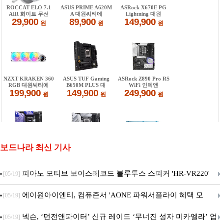
보드나라 최신 기사
피아노 모티브 보이스레코드 블루투스 스피커 'HR-VR220'
[05/19]
출시
에이원아이엔티, 컴퓨존서 'AONE 파워서플라이 혜택 모
[05/19]
음.ZIP' 이벤트 진행
넥슨, ‘던전앤파이터’ 신규 레이드 ‘무너진 성자 미카엘라’ 업
[05/19]