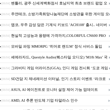
Crosshair X870E EDITION 20 국내 출시 예정
벤틀리, 광주 신세계백화점서 호남지역 최초 브랜드 팝업 오
[06/04]
픈
주연테크, 소방가족희망나눔재단에 소방관을 위한 게이밍 모
[06/04]
니터·스마트 펫 침대 기부
앱코, 우주 감성 담은 기계식 키보드 'ACH108' 출시.. 네이버
[06/04]
브랜드데이 기획전 진행
현실적 고성능과 용량에 가격까지,COLORFUL CN600 PRO
[06/04]
M.2 NVMe 디앤디컴 1TB
모바일 파밍 MMORPG ‘히어로 랜드M’ 정식 서비스 돌입
[06/04]
셰에라자드, Questyle Audio(퀘스타일 오디오) 'M18i Max' 국
[06/04]
내 정식 출시
그라비티 게임 어라이즈(GGA), 인디 게임 전시회 ‘도쿄 게임
[06/04]
던전 13’ 참가!
SD건담 지 제네레이션 이터널, 인기 스토리 이벤트 ‘라크로
[06/04]
아의 용사’ 재개최 및 풍성한 기념 이벤트 실시!
ASUS, AI 에이전트로 모니터 설정 제어 가능 업데이트
[06/04]
AMD, AI 추론 반도체 기업 타알라스 인수
[06/04]