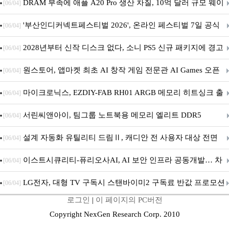
DRAM 부족에 애플 A20 Pro 생산 차질, 10억 달러 규모 웨이
[06/04]
퍼 대기
'부산인디커넥트페스티벌 2026', 온라인 페스티벌 7일 공식
[06/04]
개막... 22일간 진행
2028년부터 신작 디스크 없다, 소니 PS5 신규 패키지에 경고
[06/04]
문 추가
원스토어, 앱마켓 최초 AI 창작 게임 전문관 AI Games 오픈
[06/04]
마이크로닉스, EZDIY-FAB RH01 ARGB 메모리 히트싱크 출
[06/04]
시
서린씨앤아이, 팀그룹 노트북용 메모리 엘리트 DDR5
[06/04]
5600MHz 16GB 출시
설계 자동화 유틸리티 드림Ⅱ, 캐디안 전 사용자 대상 전면
[06/04]
무상 배포
이스트시큐리티-퓨리오사AI, AI 보안 인프라 공동개발… 차
[06/04]
세대 AI 보안 플랫폼 구축
LG전자, 대형 TV 구독시 스탠바이미2 구독료 반값 프로모션
[06/04]
로그인
|
이 페이지의 PC버전
Copyright NexGen Research Corp. 2010