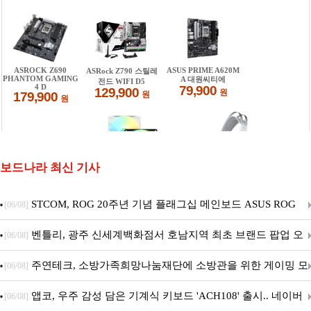
보드나라 최신 기사
STCOM, ROG 20주년 기념 플래그십 메인보드 ASUS ROG
[06/08]
Crosshair X870E EDITION 20 국내 출시 예정
벤틀리, 광주 신세계백화점서 호남지역 최초 브랜드 팝업 오
[06/08]
픈
주연테크, 소방가족희망나눔재단에 소방관을 위한 게이밍 모
[06/08]
니터·스마트 펫 침대 기부
앱코, 우주 감성 담은 기계식 키보드 'ACH108' 출시.. 네이버
[06/08]