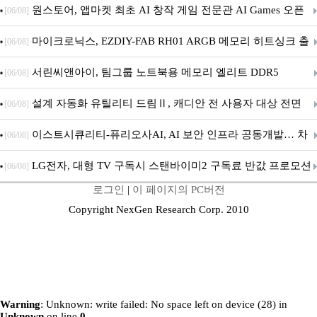
문 추가
원스토어, 앱마켓 최초 AI 창작 게임 전문관 AI Games 오픈
[06/08]
마이크로닉스, EZDIY-FAB RH01 ARGB 메모리 히트싱크 출
[06/08]
시
서린씨앤아이, 팀그룹 노트북용 메모리 엘리트 DDR5
[06/08]
5600MHz 16GB 출시
설계 자동화 유틸리티 드림Ⅱ, 캐디안 전 사용자 대상 전면
[06/08]
무상 배포
이스트시큐리티-퓨리오사AI, AI 보안 인프라 공동개발… 차
[06/08]
세대 AI 보안 플랫폼 구축
LG전자, 대형 TV 구독시 스탠바이미2 구독료 반값 프로모션
[06/08]
로그인
|
이 페이지의 PC버전
Copyright NexGen Research Corp. 2010
Warning
: Unknown: write failed: No space left on device (28) in
Unknown
on line
0