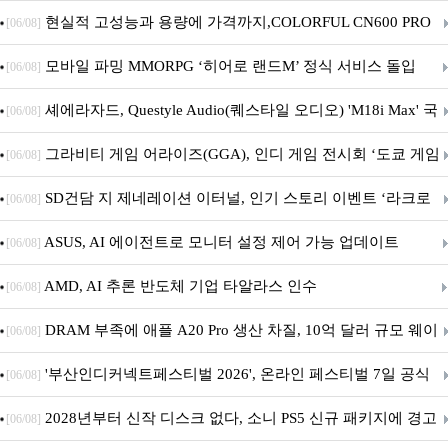
브랜드데이 기획전 진행
현실적 고성능과 용량에 가격까지,COLORFUL CN600 PRO
[06/08]
M.2 NVMe 디앤디컴 1TB
모바일 파밍 MMORPG ‘히어로 랜드M’ 정식 서비스 돌입
[06/08]
셰에라자드, Questyle Audio(퀘스타일 오디오) 'M18i Max' 국
[06/08]
내 정식 출시
그라비티 게임 어라이즈(GGA), 인디 게임 전시회 ‘도쿄 게임
[06/08]
던전 13’ 참가!
SD건담 지 제네레이션 이터널, 인기 스토리 이벤트 ‘라크로
[06/08]
아의 용사’ 재개최 및 풍성한 기념 이벤트 실시!
ASUS, AI 에이전트로 모니터 설정 제어 가능 업데이트
[06/08]
AMD, AI 추론 반도체 기업 타알라스 인수
[06/08]
DRAM 부족에 애플 A20 Pro 생산 차질, 10억 달러 규모 웨이
[06/08]
퍼 대기
'부산인디커넥트페스티벌 2026', 온라인 페스티벌 7일 공식
[06/08]
개막... 22일간 진행
2028년부터 신작 디스크 없다, 소니 PS5 신규 패키지에 경고
[06/08]