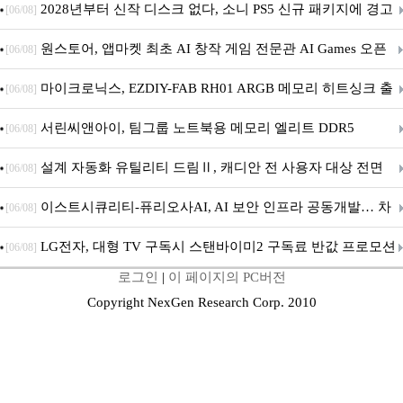
개막... 22일간 진행
2028년부터 신작 디스크 없다, 소니 PS5 신규 패키지에 경고
[06/08]
문 추가
원스토어, 앱마켓 최초 AI 창작 게임 전문관 AI Games 오픈
[06/08]
마이크로닉스, EZDIY-FAB RH01 ARGB 메모리 히트싱크 출
[06/08]
시
서린씨앤아이, 팀그룹 노트북용 메모리 엘리트 DDR5
[06/08]
5600MHz 16GB 출시
설계 자동화 유틸리티 드림Ⅱ, 캐디안 전 사용자 대상 전면
[06/08]
무상 배포
이스트시큐리티-퓨리오사AI, AI 보안 인프라 공동개발… 차
[06/08]
세대 AI 보안 플랫폼 구축
LG전자, 대형 TV 구독시 스탠바이미2 구독료 반값 프로모션
[06/08]
로그인
|
이 페이지의 PC버전
Copyright NexGen Research Corp. 2010