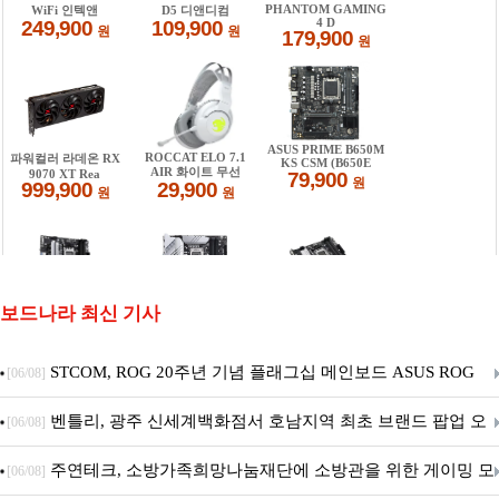
보드나라 최신 기사
STCOM, ROG 20주년 기념 플래그십 메인보드 ASUS ROG
[06/08]
Crosshair X870E EDITION 20 국내 출시 예정
벤틀리, 광주 신세계백화점서 호남지역 최초 브랜드 팝업 오
[06/08]
픈
주연테크, 소방가족희망나눔재단에 소방관을 위한 게이밍 모
[06/08]