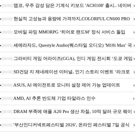
니터·스마트 펫 침대 기부
앱코, 우주 감성 담은 기계식 키보드 'ACH108' 출시.. 네이버
[06/08]
브랜드데이 기획전 진행
현실적 고성능과 용량에 가격까지,COLORFUL CN600 PRO
[06/08]
M.2 NVMe 디앤디컴 1TB
모바일 파밍 MMORPG ‘히어로 랜드M’ 정식 서비스 돌입
[06/08]
셰에라자드, Questyle Audio(퀘스타일 오디오) 'M18i Max' 국
[06/08]
내 정식 출시
그라비티 게임 어라이즈(GGA), 인디 게임 전시회 ‘도쿄 게임
[06/08]
던전 13’ 참가!
SD건담 지 제네레이션 이터널, 인기 스토리 이벤트 ‘라크로
[06/08]
아의 용사’ 재개최 및 풍성한 기념 이벤트 실시!
ASUS, AI 에이전트로 모니터 설정 제어 가능 업데이트
[06/08]
AMD, AI 추론 반도체 기업 타알라스 인수
[06/08]
DRAM 부족에 애플 A20 Pro 생산 차질, 10억 달러 규모 웨이
[06/08]
퍼 대기
'부산인디커넥트페스티벌 2026', 온라인 페스티벌 7일 공식
[06/08]