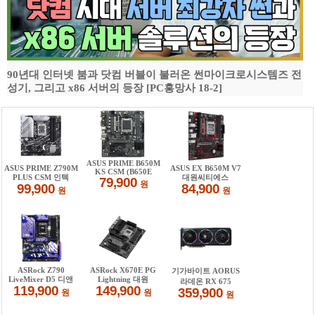
90년대 인터넷 붐과 닷컴 버블이 불러온 썬마이크로시스템즈 전
성기, 그리고 x86 서버의 등장 [PC흥망사 18-2]