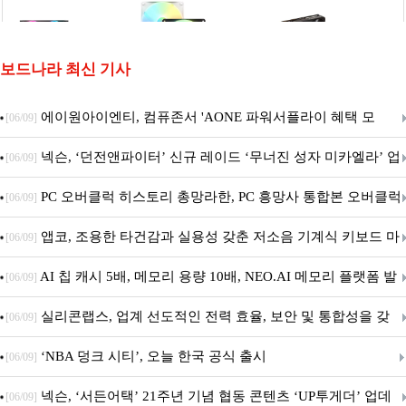
보드나라 최신 기사
에이원아이엔티, 컴퓨존서 'AONE 파워서플라이 혜택 모
[06/09]
음.ZIP' 이벤트 진행
넥슨, ‘던전앤파이터’ 신규 레이드 ‘무너진 성자 미카엘라’ 업
[06/09]
데이트!
PC 오버클럭 히스토리 총망라한, PC 흥망사 통합본 오버클럭
[06/09]
특집(1-4편)
앱코, 조용한 타건감과 실용성 갖춘 저소음 기계식 키보드 마
[06/09]
우스 세트 'KM580' 출시
AI 칩 캐시 5배, 메모리 용량 10배, NEO.AI 메모리 플랫폼 발
[06/09]
표
실리콘랩스, 업계 선도적인 전력 효율, 보안 및 통합성을 갖
[06/09]
춘 초저전력 블루투스 LE SoC ‘BG2B’ 공개
‘NBA 덩크 시티’, 오늘 한국 공식 출시
[06/09]
넥슨, ‘서든어택’ 21주년 기념 협동 콘텐츠 ‘UP투게더’ 업데
[06/09]