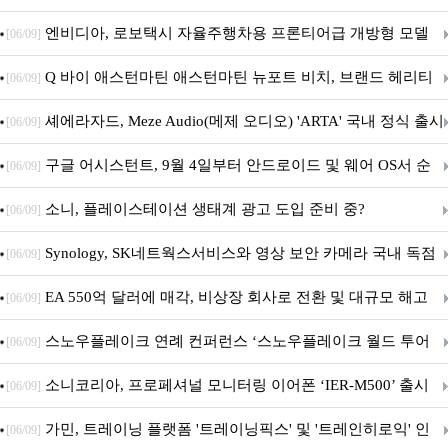
이트
엔비디아, 로보택시 자율주행차용 프론티어급 개방형 모델
[06/09]
‘알파마요 2 슈퍼’ 상업적 이용 가능
Q 바이 애스턴마틴 애스턴마틴 뉴포트 비치, 브랜드 헤리티
[06/09]
지 담은 ‘헤리티지 에디션 컬렉션’ 공개
셰에라자드, Meze Audio(메제 오디오) 'ARTA' 국내 정식 출시
[06/09]
구글 어시스턴트, 9월 4일부터 안드로이드 및 웨어 OS서 순
[06/09]
차 서비스 종료
소니, 플레이스테이션 생태계 광고 도입 준비 중?
[06/09]
Synology, SK네트웍스서비스와 영상 보안 카메라 국내 독점
[06/09]
판매 파트너십 체결
EA 550억 달러에 매각, 비상장 회사로 전환 및 대규모 해고
[06/09]
전망
스노우플레이크 연례 컨퍼런스 ‘스노우플레이크 월드 투어
[06/09]
서울’ 개최
소니코리아, 프로페셔널 모니터링 이어폰 ‘IER-M500’ 출시
[06/09]
가민, 트레이닝 플랫폼 '트레이닝픽스' 및 '트레인히로익' 인
[06/09]