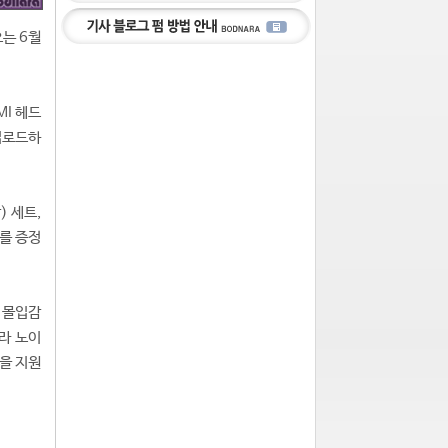
오는 6월
MI 헤드
 업로드하
) 세트,
6를 증정
다 몰입감
라 노이
능을 지원