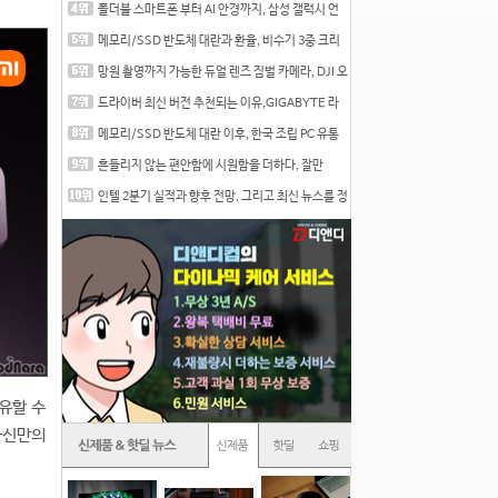
폴더블 스마트폰 부터 AI 안경까지, 삼성 갤럭시 언
팩 20
메모리/SSD 반도체 대란과 환율, 비수기 3중 크리
를 맞는
망원 촬영까지 가능한 듀얼 렌즈 짐벌 카메라, DJI 오
즈
드라이버 최신 버전 추천되는 이유,GIGABYTE 라
데온 RX 7
메모리/SSD 반도체 대란 이후, 한국 조립 PC 유통
시장은
흔들리지 않는 편안함에 시원함을 더하다, 잘만
CNPS12X
인텔 2분기 실적과 향후 전망, 그리고 최신 뉴스를 정
리
유할 수
자신만의