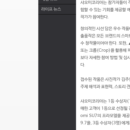
샤오미코리아는 참가자들이 각
라이프 뉴스
험할 수 있는 기회를 제공할 
작가가 참여한다.
창의적인 시선 담은 우수 작품에 
출품작은 모든 브랜드의 스마트
수 창작물이어야 한다. 또한,
또는 크롭(Crop)을 활용해
보다 자세한 참여 방법 및 심
다.
접수된 작품은 사진작가 김주원
주제 해석과 표현력, 스토리 
샤오미코리아는 1등 수상자(1명)
매한 고객이 1등으로 선정될 
omi SU7의 프라모델을 제공
9.7을, 3등 수상자(3명)에게