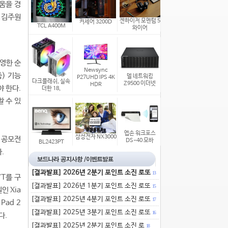
움을 경
 김주원
젠하이저 모멘텀 5
커세어 3200D
TCL A400M
와이어
촬영한 순
Newsync
) 기능
델 네트워킹
P27UHD IPS 4K
다크플래쉬, 실속
Z9500 이더넷
HDR
 한다.
더한 18,
 수 있
엡손 워크포스
삼성전자 NX3000
 공모전
DS-40 모바
BL2423PT
.
[결과발표] 2026년 2분기 포인트 소진 로또
13
7T를 구
[결과발표] 2026년 1분기 포인트 소진 로또
15
인 Xia
[결과발표] 2025년 4분기 포인트 소진 로또
17
Pad 2
[결과발표] 2025년 3분기 포인트 소진 로또
16
다.
[결과발표] 2025년 2분기 포인트 소진 로
18