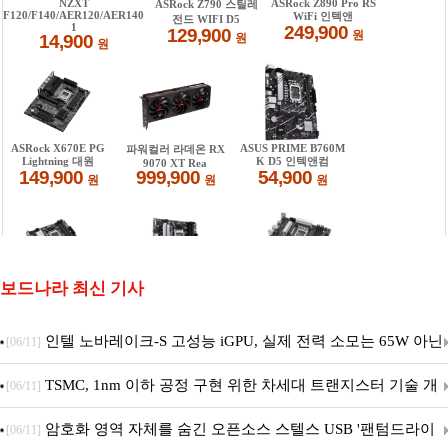
보드나라 최신 기사
인텔 노바레이크-S 고성능 iGPU, 실제 전력 소모는 65W 아닌
[06/11]
40W?
TSMC, 1nm 이하 공정 구현 위한 차세대 트랜지스터 기술 개
[06/11]
발
암호화 영역 자체를 숨긴 오픈소스 스텔스 USB '팬텀드라이
[06/11]