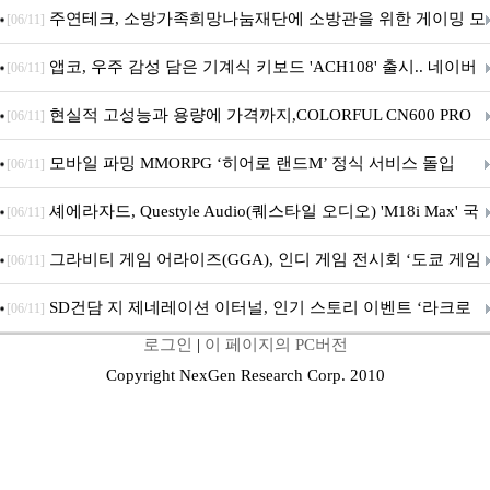
픈
주연테크, 소방가족희망나눔재단에 소방관을 위한 게이밍 모
[06/11]
니터·스마트 펫 침대 기부
앱코, 우주 감성 담은 기계식 키보드 'ACH108' 출시.. 네이버
[06/11]
브랜드데이 기획전 진행
현실적 고성능과 용량에 가격까지,COLORFUL CN600 PRO
[06/11]
M.2 NVMe 디앤디컴 1TB
모바일 파밍 MMORPG ‘히어로 랜드M’ 정식 서비스 돌입
[06/11]
셰에라자드, Questyle Audio(퀘스타일 오디오) 'M18i Max' 국
[06/11]
내 정식 출시
그라비티 게임 어라이즈(GGA), 인디 게임 전시회 ‘도쿄 게임
[06/11]
던전 13’ 참가!
SD건담 지 제네레이션 이터널, 인기 스토리 이벤트 ‘라크로
[06/11]
로그인
|
이 페이지의 PC버전
아의 용사’ 재개최 및 풍성한 기념 이벤트 실시!
Copyright NexGen Research Corp. 2010