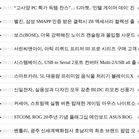
브' 공개
“고사양 PC 특가 득템 찬스”… G마켓, '인텔 게이머 데이' 진
[06/11]
행
벨킨, 삼성 SMAPP 인증 받은 갤럭시 Z8 액세서리 컬렉션 출
[06/11]
시
보스(BOSE), 더욱 강력해진 노이즈 캔슬링과 몰입형 사운드
[06/11]
의 ‘QC 헤드폰 2세대’ 출시
서린씨앤아이, 아틱 리퀴드 프리저 III 프로 시리즈 구매 고객
[06/11]
대상 P12 프로 PST 증정 프로모션 진행
시스템베이스, USB to Serial 2포트 컨버터 Multi-2/USB all 출
[06/11]
시
스마트카라, 5L 대용량 프리미엄 음식물 처리기 블레이드X
[06/11]
그라나이트S 출시
신일전자, 실용성과 디자인 모두 갖춘 BLDC 리모컨 선풍기
[06/11]
출시
커세어, 스트림덱 실행 버튼 탑재한 게이밍 마우스 나이트소
[06/11]
드 v2 와이어리스 SD 출시
STCOM, ROG 20주년 기념 플래그십 메인보드 ASUS ROG
[06/11]
Crosshair X870E EDITION 20 국내 출시 예정
벤틀리, 광주 신세계백화점서 호남지역 최초 브랜드 팝업 오
[06/11]