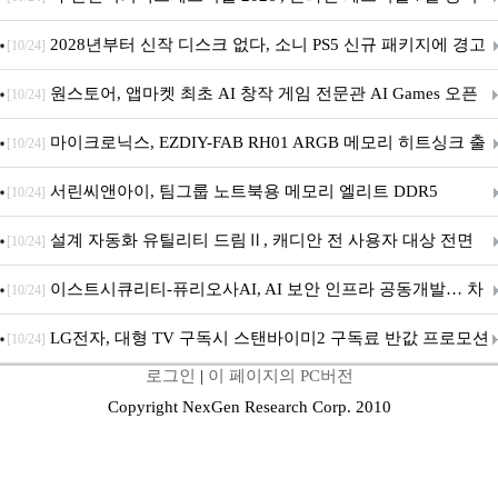
개막... 22일간 진행
2028년부터 신작 디스크 없다, 소니 PS5 신규 패키지에 경고
[10/24]
문 추가
원스토어, 앱마켓 최초 AI 창작 게임 전문관 AI Games 오픈
[10/24]
마이크로닉스, EZDIY-FAB RH01 ARGB 메모리 히트싱크 출
[10/24]
시
서린씨앤아이, 팀그룹 노트북용 메모리 엘리트 DDR5
[10/24]
5600MHz 16GB 출시
설계 자동화 유틸리티 드림Ⅱ, 캐디안 전 사용자 대상 전면
[10/24]
무상 배포
이스트시큐리티-퓨리오사AI, AI 보안 인프라 공동개발… 차
[10/24]
세대 AI 보안 플랫폼 구축
LG전자, 대형 TV 구독시 스탠바이미2 구독료 반값 프로모션
[10/24]
로그인
|
이 페이지의 PC버전
Copyright NexGen Research Corp. 2010