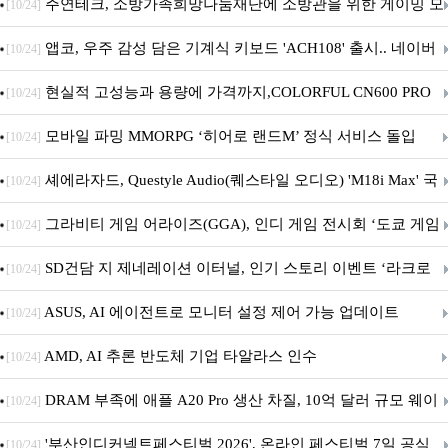
픈
주연테크, 소방가족희망나눔재단에 소방관을 위한 게이밍 모
[10/24]
니터·스마트 펫 침대 기부
앱코, 우주 감성 담은 기계식 키보드 'ACH108' 출시.. 네이버
[10/24]
브랜드데이 기획전 진행
현실적 고성능과 용량에 가격까지,COLORFUL CN600 PRO
[10/24]
M.2 NVMe 디앤디컴 1TB
모바일 파밍 MMORPG ‘히어로 랜드M’ 정식 서비스 돌입
[10/24]
셰에라자드, Questyle Audio(퀘스타일 오디오) 'M18i Max' 국
[10/24]
내 정식 출시
그라비티 게임 어라이즈(GGA), 인디 게임 전시회 ‘도쿄 게임
[10/24]
던전 13’ 참가!
SD건담 지 제네레이션 이터널, 인기 스토리 이벤트 ‘라크로
[10/24]
아의 용사’ 재개최 및 풍성한 기념 이벤트 실시!
ASUS, AI 에이전트로 모니터 설정 제어 가능 업데이트
[10/24]
AMD, AI 추론 반도체 기업 타알라스 인수
[10/24]
DRAM 부족에 애플 A20 Pro 생산 차질, 10억 달러 규모 웨이
[10/24]
퍼 대기
'부산인디커넥트페스티벌 2026', 온라인 페스티벌 7일 공식
[10/24]