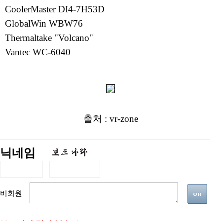
CoolerMaster DI4-7H53D
GlobalWin WBW76
Thermaltake "Volcano"
Vantec WC-6040
출처 : vr-zone
닉네임
비회원