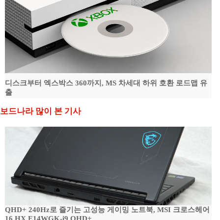
디스크부터 엑스박스 360까지, MS 차세대 하위 호환 로드맵 유
출
보드나라 많이 본 기사
QHD+ 240Hz로 즐기는 고성능 게이밍 노트북, MSI 크로스헤어
16 HX E14WGK-i9 QHD+