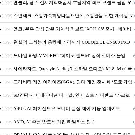
Crosshair X870E EDITION 20 국내 출시 예정
벤틀리, 광주 신세계백화점서 호남지역 최초 브랜드 팝업 오
[10/26]
픈
주연테크, 소방가족희망나눔재단에 소방관을 위한 게이밍 모
[10/26]
니터·스마트 펫 침대 기부
앱코, 우주 감성 담은 기계식 키보드 'ACH108' 출시.. 네이버
[10/26]
브랜드데이 기획전 진행
현실적 고성능과 용량에 가격까지,COLORFUL CN600 PRO
[10/26]
M.2 NVMe 디앤디컴 1TB
모바일 파밍 MMORPG ‘히어로 랜드M’ 정식 서비스 돌입
[10/26]
셰에라자드, Questyle Audio(퀘스타일 오디오) 'M18i Max' 국
[10/26]
내 정식 출시
그라비티 게임 어라이즈(GGA), 인디 게임 전시회 ‘도쿄 게임
[10/26]
던전 13’ 참가!
SD건담 지 제네레이션 이터널, 인기 스토리 이벤트 ‘라크로
[10/26]
아의 용사’ 재개최 및 풍성한 기념 이벤트 실시!
ASUS, AI 에이전트로 모니터 설정 제어 가능 업데이트
[10/26]
AMD, AI 추론 반도체 기업 타알라스 인수
[10/26]