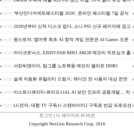
DRAM 부족에 애플 A20 Pro 생산 차질, 10억 달러 규모 웨이
[10/26]
퍼 대기
'부산인디커넥트페스티벌 2026', 온라인 페스티벌 7일 공식
[10/26]
개막... 22일간 진행
2028년부터 신작 디스크 없다, 소니 PS5 신규 패키지에 경고
[10/26]
문 추가
원스토어, 앱마켓 최초 AI 창작 게임 전문관 AI Games 오픈
[10/26]
마이크로닉스, EZDIY-FAB RH01 ARGB 메모리 히트싱크 출
[10/26]
시
서린씨앤아이, 팀그룹 노트북용 메모리 엘리트 DDR5
[10/26]
5600MHz 16GB 출시
설계 자동화 유틸리티 드림Ⅱ, 캐디안 전 사용자 대상 전면
[10/26]
무상 배포
이스트시큐리티-퓨리오사AI, AI 보안 인프라 공동개발… 차
[10/26]
세대 AI 보안 플랫폼 구축
LG전자, 대형 TV 구독시 스탠바이미2 구독료 반값 프로모션
[10/26]
로그인
|
이 페이지의 PC버전
Copyright NexGen Research Corp. 2010