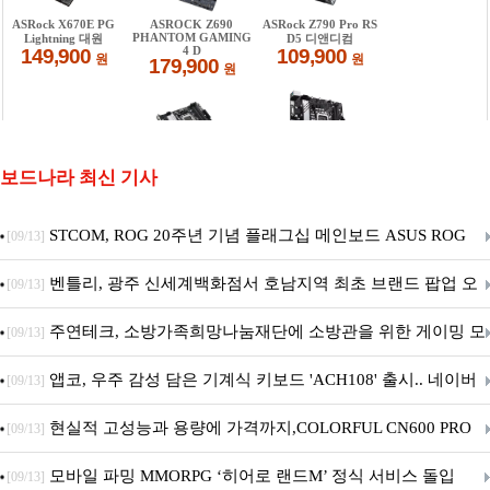
보드나라 최신 기사
STCOM, ROG 20주년 기념 플래그십 메인보드 ASUS ROG
[09/13]
Crosshair X870E EDITION 20 국내 출시 예정
벤틀리, 광주 신세계백화점서 호남지역 최초 브랜드 팝업 오
[09/13]
픈
주연테크, 소방가족희망나눔재단에 소방관을 위한 게이밍 모
[09/13]
니터·스마트 펫 침대 기부
앱코, 우주 감성 담은 기계식 키보드 'ACH108' 출시.. 네이버
[09/13]
브랜드데이 기획전 진행
현실적 고성능과 용량에 가격까지,COLORFUL CN600 PRO
[09/13]
M.2 NVMe 디앤디컴 1TB
모바일 파밍 MMORPG ‘히어로 랜드M’ 정식 서비스 돌입
[09/13]