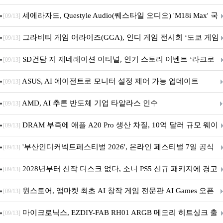
셰에라자드, Questyle Audio(퀘스타일 오디오) 'M18i Max' 국
[09/13]
내 정식 출시
그라비티 게임 어라이즈(GGA), 인디 게임 전시회 ‘도쿄 게임
[09/13]
던전 13’ 참가!
SD건담 지 제네레이션 이터널, 인기 스토리 이벤트 ‘라크로
[09/13]
아의 용사’ 재개최 및 풍성한 기념 이벤트 실시!
ASUS, AI 에이전트로 모니터 설정 제어 가능 업데이트
[09/13]
AMD, AI 추론 반도체 기업 타알라스 인수
[09/13]
DRAM 부족에 애플 A20 Pro 생산 차질, 10억 달러 규모 웨이
[09/13]
퍼 대기
'부산인디커넥트페스티벌 2026', 온라인 페스티벌 7일 공식
[09/13]
개막... 22일간 진행
2028년부터 신작 디스크 없다, 소니 PS5 신규 패키지에 경고
[09/13]
문 추가
원스토어, 앱마켓 최초 AI 창작 게임 전문관 AI Games 오픈
[09/13]
마이크로닉스, EZDIY-FAB RH01 ARGB 메모리 히트싱크 출
[09/13]