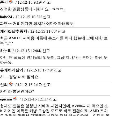
종건
/ 12-12-15 9:19/
신고
진정한 결합상품이 되련지요...ㅎㅎㅎ,,
kobe24
/ 12-12-15 10:58/
신고
과연~~ 저리된다면 덩치가 어마어마해질듯
게리킬달추종자
/ 12-12-15 11:06/
신고
최근 AMD가 서버용 아톰에 쓴소리를 하나 했는데 그에 대한 보
복 =_=?
하누리
/ 12-12-15 12:04/
신고
아니 땐 굴뚝에 연기날리 없듯이, 그냥 지나가는 루머는 아닌 듯
하군요.
유쾌하게살기
/ 12-12-15 17:49/
신고
허.... 정말 어찌 될까요..
신의
/ 12-12-16 2:17/
신고
카더라 통신인거죠?
epician
/ 12-12-16 12:11/
신고
현재도 인텔은 엄청난 지배적 사업자인데, nVidia까지 먹으면 소
비자에겐 이득은 커녕 초상집 모드로 바로 전환이죠. AMD 조차
도 경쟁이 안되서 견제해줄 세력이 전혀 없는 마당에... 인텔이 몸