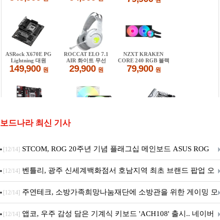
보드나라 최신 기사
STCOM, ROG 20주년 기념 플래그십 메인보드 ASUS ROG
[12/14]
Crosshair X870E EDITION 20 국내 출시 예정
벤틀리, 광주 신세계백화점서 호남지역 최초 브랜드 팝업 오
[12/14]
픈
주연테크, 소방가족희망나눔재단에 소방관을 위한 게이밍 모
[12/14]
니터·스마트 펫 침대 기부
앱코, 우주 감성 담은 기계식 키보드 'ACH108' 출시.. 네이버
[12/14]