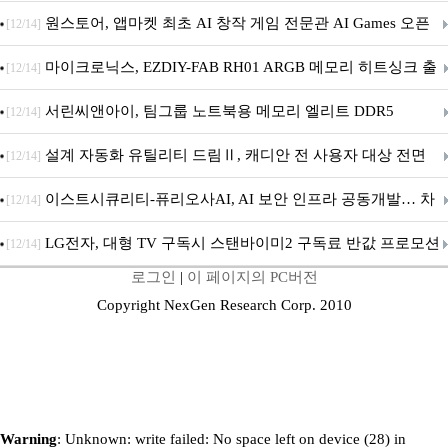
문 추가
원스토어, 앱마켓 최초 AI 창작 게임 전문관 AI Games 오픈
[12/14]
마이크로닉스, EZDIY-FAB RH01 ARGB 메모리 히트싱크 출
[12/14]
시
서린씨앤아이, 팀그룹 노트북용 메모리 엘리트 DDR5
[12/14]
5600MHz 16GB 출시
설계 자동화 유틸리티 드림Ⅱ, 캐디안 전 사용자 대상 전면
[12/14]
무상 배포
이스트시큐리티-퓨리오사AI, AI 보안 인프라 공동개발… 차
[12/14]
세대 AI 보안 플랫폼 구축
LG전자, 대형 TV 구독시 스탠바이미2 구독료 반값 프로모션
[12/14]
로그인
|
이 페이지의 PC버전
Copyright NexGen Research Corp. 2010
Warning
: Unknown: write failed: No space left on device (28) in