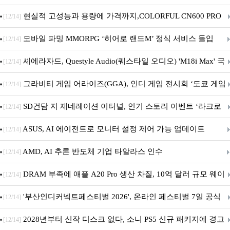
브랜드데이 기획전 진행
현실적 고성능과 용량에 가격까지,COLORFUL CN600 PRO
[12/14]
M.2 NVMe 디앤디컴 1TB
모바일 파밍 MMORPG ‘히어로 랜드M’ 정식 서비스 돌입
[12/14]
셰에라자드, Questyle Audio(퀘스타일 오디오) 'M18i Max' 국
[12/14]
내 정식 출시
그라비티 게임 어라이즈(GGA), 인디 게임 전시회 ‘도쿄 게임
[12/14]
던전 13’ 참가!
SD건담 지 제네레이션 이터널, 인기 스토리 이벤트 ‘라크로
[12/14]
아의 용사’ 재개최 및 풍성한 기념 이벤트 실시!
ASUS, AI 에이전트로 모니터 설정 제어 가능 업데이트
[12/14]
AMD, AI 추론 반도체 기업 타알라스 인수
[12/14]
DRAM 부족에 애플 A20 Pro 생산 차질, 10억 달러 규모 웨이
[12/14]
퍼 대기
'부산인디커넥트페스티벌 2026', 온라인 페스티벌 7일 공식
[12/14]
개막... 22일간 진행
2028년부터 신작 디스크 없다, 소니 PS5 신규 패키지에 경고
[12/14]