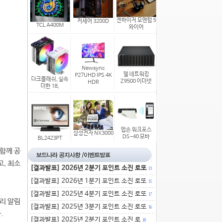
젠하이저 모멘텀 5
커세어 3200D
TCL A400M
와이어
Newsync
델 네트워킹
P27UHD IPS 4K
다크플래쉬, 실속
Z9500 이더넷
HDR
더한 18,
엡손 워크포스
삼성전자 NX3000
DS-40 모바
BL2423PT
함께 공
, 최소
[결과발표] 2026년 2분기 포인트 소진 로또
13
[결과발표] 2026년 1분기 포인트 소진 로또
15
[결과발표] 2025년 4분기 포인트 소진 로또
17
리 알림
[결과발표] 2025년 3분기 포인트 소진 로또
16
.
[결과발표] 2025년 2분기 포인트 소진 로
18