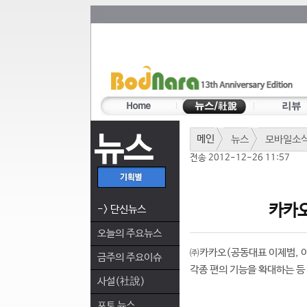
뉴스
메인
뉴스
모바일소
전송 2012-12-26 11:57
카카오
-> 단신뉴스
오늘의 주요뉴스
㈜카카오(공동대표 이제범, 이
금주의 주요이슈
각종 편의 기능을 확대하는 등
사설(社說)
포토 뉴스