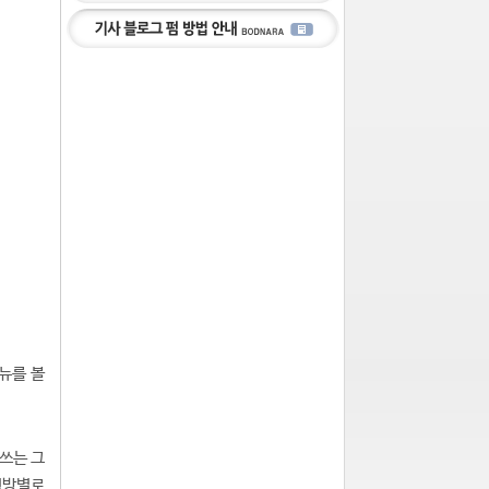
뉴를 볼
 쓰는 그
채팅방별로