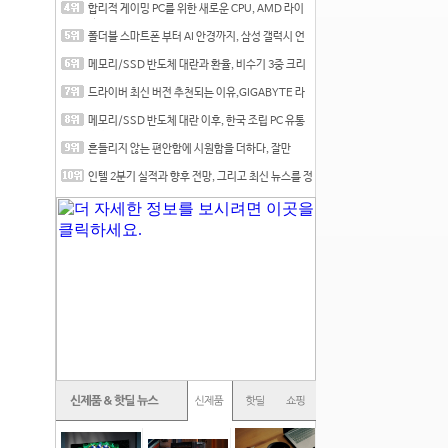
합리적 게이밍 PC를 위한 새로운 CPU, AMD 라이
젠 7 7700
폴더블 스마트폰 부터 AI 안경까지, 삼성 갤럭시 언
팩 20
메모리/SSD 반도체 대란과 환율, 비수기 3중 크리
를 맞는
드라이버 최신 버전 추천되는 이유,GIGABYTE 라
데온 RX 7
메모리/SSD 반도체 대란 이후, 한국 조립 PC 유통
시장은
흔들리지 않는 편안함에 시원함을 더하다, 잘만
CNPS12X
인텔 2분기 실적과 향후 전망, 그리고 최신 뉴스를 정
리