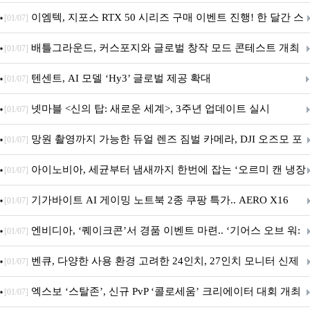
이엠텍, 지포스 RTX 50 시리즈 구매 이벤트 진행! 한 달간 스
[01/07]
팀 월렛부터 PALIT 지포스 RTX 5060 DUAL까지 증정
배틀그라운드, 커스포지와 글로벌 창작 모드 콘테스트 개최
[01/07]
텐센트, AI 모델 ‘Hy3’ 글로벌 제공 확대
[01/07]
넷마블 <신의 탑: 새로운 세계>, 3주년 업데이트 실시
[01/07]
망원 촬영까지 가능한 듀얼 렌즈 짐벌 카메라, DJI 오즈모 포
[01/07]
켓 4P
아이노비아, 세균부터 냄새까지 한번에 잡는 ‘오르미 캔 냉장
[01/07]
고 살균 탈취기’ 출시
기가바이트 AI 게이밍 노트북 2종 쿠팡 특가.. AERO X16
[01/07]
GAMING A16 할인 진행
엔비디아, ‘퀘이크콘’서 경품 이벤트 마련.. ‘기어스 오브 워:
[01/07]
E-데이’ DLSS 지원
벤큐, 다양한 사용 환경 고려한 24인치, 27인치 모니터 신제
[01/07]
품 6종 출시
엑스보 ‘스탈존’, 신규 PvP ‘콜로세움’ 크리에이터 대회 개최
[01/07]