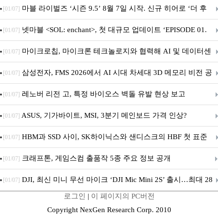
마블 라이벌즈 ‘시즌 9.5’ 8월 7일 시작. 신규 히어로 ‘더 후
[01/07]
드’ 합류
넷마블 <SOL: enchant>, 첫 대규모 업데이트 ‘EPISODE 01.
[01/07]
GENESIS: 신의 전장’ 사전등록 실시
마이크로칩, 마이크론 테크놀로지와 협력해 AI 및 데이터센
[01/07]
터 인프라용 고성능 PCIe® Gen 6 스토리지 아키텍처 시연
삼성전자, FMS 2026에서 AI 시대 차세대 3D 메모리 비전 공
[01/07]
개
레노버 리전 고, 특정 바이오스 벽돌 유발 현상 보고
[01/07]
ASUS, 기가바이트, MSI, 3분기 메인보드 가격 인상?
[01/07]
HBM과 SSD 사이, SK하이닉스와 샌디스크의 HBF 첫 표준
[01/07]
공개
크래프톤, 게임스컴 출품작 5종 주요 정보 공개
[01/07]
DJI, 최신 미니 무선 마이크 ‘DJI Mic Mini 2S’ 출시…최대 28
[01/07]
로그인
|
이 페이지의 PC버전
시간 내장 녹음·AI 노이즈 캔슬링 강화
Copyright NexGen Research Corp. 2010