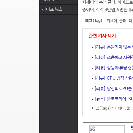
커세어의 수냉 쿨러, 하이드로
라이프 뉴스
중이며, 각각 8만원, 9만원대
태그(Tag)
:
커세어
,
쿨러
,
티
관련 기사 보기
[리뷰] 흔들리지 않는 편
[리뷰] 조용하고 시원한 
[리뷰] 성능과 튜닝 잡은
[리뷰] CPU 냉각 상황
[리뷰] 당신의 CPU를
[뉴스] 올로코리아, S
태그(Tags) :
커세어
,
쿨