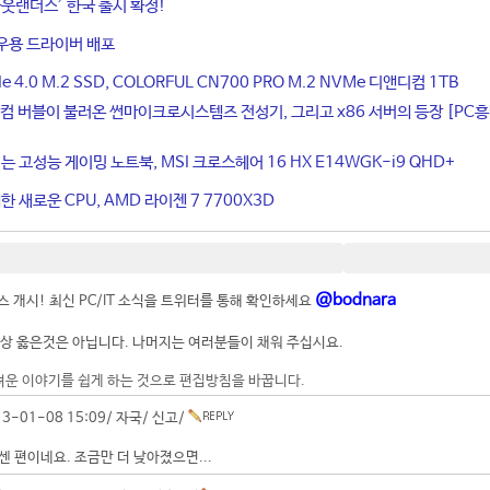
웃랜더스’ 한국 출시 확정!
우용 드라이버 배포
4.0 M.2 SSD, COLORFUL CN700 PRO M.2 NVMe 디앤디컴 1TB
컴 버블이 불러온 썬마이크로시스템즈 전성기, 그리고 x86 서버의 등장 [PC
는 고성능 게이밍 노트북, MSI 크로스헤어 16 HX E14WGK-i9 QHD+
 새로운 CPU, AMD 라이젠 7 7700X3D
@bodnara
 개시! 최신 PC/IT 소식을 트위터를 통해 확인하세요
상 옳은것은 아닙니다. 나머지는 여러분들이 채워 주십시요.
려운 이야기를 쉽게 하는 것으로 편집방침을 바꿉니다.
3-01-08 15:09/
자국
/
신고
/
센 편이네요. 조금만 더 낮아졌으면...