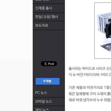
신제품 출시
핫딜/쇼핑/행사
보도자료
출시되는 하이드로 시리즈 신규 
식 뉴 버전 H60(이하: H60 
기존 제품과 마찬가지로 1열(
PC 뉴스
묶은 일체형에 구리 소재의 플
재로 바꿔 냉각수의 누수 위험
모바일 뉴스
게임 뉴스