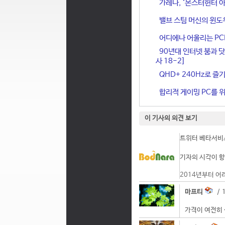
가레나, ‘몬스터헌터 아
밸브 스팀 머신의 윈도
어디에나 어울리는 PCIe 
90년대 인터넷 붐과 닷
사 18-2]
QHD+ 240Hz로 즐기
합리적 게이밍 PC를 위한
이 기사의 의견 보기
트위터 베타서비스
기자의 시각이 항
2014년부터 어
마프티
/ 1
가격이 여전히 