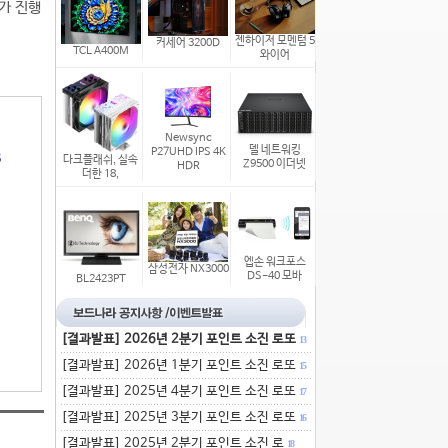
매가 진행
젠하이저 모멘텀 5
커세어 3200D
TCL A400M
와이어
Newsync
델 네트워킹
P27UHD IPS 4K
B
다크플래쉬, 실속
Z9500 이더넷
HDR
더한 18,
엡손 워크포스
삼성전자 NX3000
DS-40 모바
BL2423PT
[결과발표] 2026년 2분기 포인트 소진 로또
13
[결과발표] 2026년 1분기 포인트 소진 로또
15
[결과발표] 2025년 4분기 포인트 소진 로또
17
[결과발표] 2025년 3분기 포인트 소진 로또
16
[결과발표] 2025년 2분기 포인트 소진 로
18