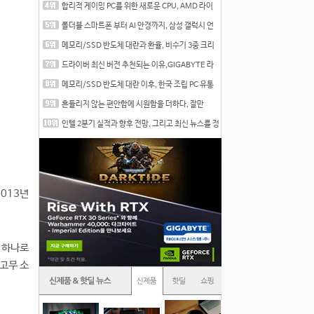
합리적 게이밍 PC를 위한 새로운 CPU, AMD 라이
젠 7 7700
폴더블 스마트폰 부터 AI 안경까지, 삼성 갤럭시 언
팩 20
메모리/SSD 반도체 대란과 환율, 비수기 3중 크리
를 맞는
드라이버 최신 버전 추천되는 이유,GIGABYTE 라
데온 RX 7
메모리/SSD 반도체 대란 이후, 한국 조립 PC 유통
시장은
흔들리지 않는 편안함에 시원함을 더하다, 잘만
CNPS12X
인텔 2분기 실적과 향후 전망, 그리고 최신 뉴스를 정
리
2013년
 하나로
고무 소