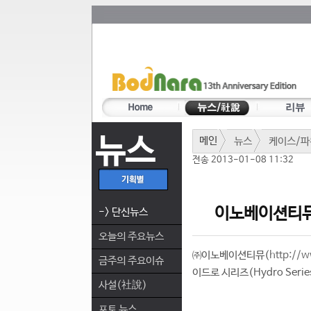
뉴스
메인
뉴스
케이스/파
전송 2013-01-08 11:32
이노베이션티뮤,
-> 단신뉴스
오늘의 주요뉴스
㈜이노베이션티뮤(
http://w
금주의 주요이슈
이드로 시리즈(Hydro Seri
사설(社說)
포토 뉴스