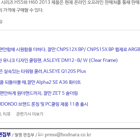
 시리즈 H55와 H60 2013 제품은 현재 온라인 오프라인 판매처를 통해 판
의 가격에 구매할 수 있다.
뮤
안함에 시원함을 더하다, 잘만 CNPS12X BP/ CNPS15X BP 휨제로 ARG
유니크 디자인 쿨링팬, ASLEYE DM12-B/ W (Clear Frame)
 실속있는 타워형 쿨러,ALSEYE Q120S Plus
을 되돌아볼 때,잘만 Alpha2 SE A36 화이트
 편안하게 원더랜드까지, 잘만 ZET 5 솔더링
UDOKOO 브랜드 론칭 및 PC쿨링 제품 11종 출시
러
,
티뮤
관련기사 더보기
편집부
press@bodnara.co.kr
/ 필명 편집부 /