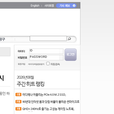
시
2026년 08월
주간 히트 랭킹
품인 하
어디에나 어울리는 PCIe 4.0 M.2 SSD,
COLORFUL CN700 PR
90년대 인터넷 붐과 닷컴 버블이 불러온 썬마이크로
시스
QHD+ 240Hz로 즐기는 고성능 게이밍 노트북,
MSI 크로스