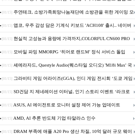
픈
주연테크, 소방가족희망나눔재단에 소방관을 위한 게이밍 모
[01/15]
니터·스마트 펫 침대 기부
앱코, 우주 감성 담은 기계식 키보드 'ACH108' 출시.. 네이버
[01/15]
브랜드데이 기획전 진행
현실적 고성능과 용량에 가격까지,COLORFUL CN600 PRO
[01/15]
M.2 NVMe 디앤디컴 1TB
모바일 파밍 MMORPG ‘히어로 랜드M’ 정식 서비스 돌입
[01/15]
셰에라자드, Questyle Audio(퀘스타일 오디오) 'M18i Max' 국
[01/15]
내 정식 출시
그라비티 게임 어라이즈(GGA), 인디 게임 전시회 ‘도쿄 게임
[01/15]
던전 13’ 참가!
SD건담 지 제네레이션 이터널, 인기 스토리 이벤트 ‘라크로
[01/15]
아의 용사’ 재개최 및 풍성한 기념 이벤트 실시!
ASUS, AI 에이전트로 모니터 설정 제어 가능 업데이트
[01/15]
AMD, AI 추론 반도체 기업 타알라스 인수
[01/15]
DRAM 부족에 애플 A20 Pro 생산 차질, 10억 달러 규모 웨이
[01/15]