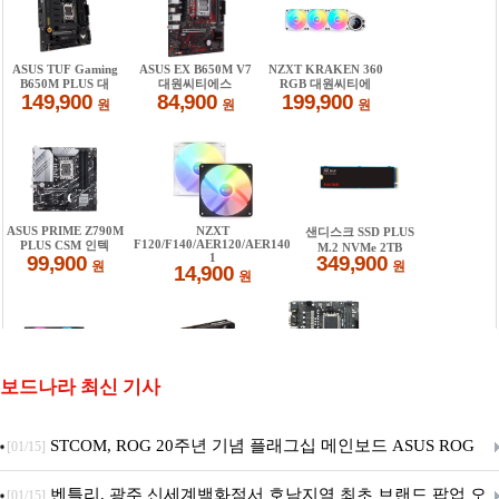
보드나라 최신 기사
STCOM, ROG 20주년 기념 플래그십 메인보드 ASUS ROG
[01/15]
Crosshair X870E EDITION 20 국내 출시 예정
벤틀리, 광주 신세계백화점서 호남지역 최초 브랜드 팝업 오
[01/15]