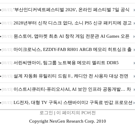
퍼 대기
'부산인디커넥트페스티벌 2026', 온라인 페스티벌 7일 공식
[01/15]
개막... 22일간 진행
2028년부터 신작 디스크 없다, 소니 PS5 신규 패키지에 경고
[01/15]
문 추가
원스토어, 앱마켓 최초 AI 창작 게임 전문관 AI Games 오픈
[01/15]
마이크로닉스, EZDIY-FAB RH01 ARGB 메모리 히트싱크 출
[01/15]
시
서린씨앤아이, 팀그룹 노트북용 메모리 엘리트 DDR5
[01/15]
5600MHz 16GB 출시
설계 자동화 유틸리티 드림Ⅱ, 캐디안 전 사용자 대상 전면
[01/15]
무상 배포
이스트시큐리티-퓨리오사AI, AI 보안 인프라 공동개발… 차
[01/15]
세대 AI 보안 플랫폼 구축
LG전자, 대형 TV 구독시 스탠바이미2 구독료 반값 프로모션
[01/15]
로그인
|
이 페이지의 PC버전
Copyright NexGen Research Corp. 2010