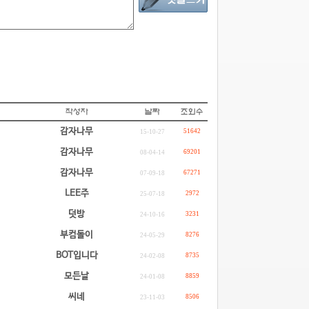
감자나무
51642
15-10-27
감자나무
69201
08-04-14
감자나무
67271
07-09-18
LEE주
2972
25-07-18
덧방
3231
24-10-16
부컴돌이
8276
24-05-29
BOT입니다
8735
24-02-08
모든날
8859
24-01-08
씨네
8506
23-11-03