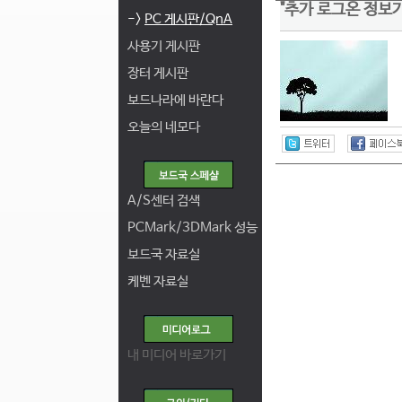
"추가 로그온 정보
->
PC 게시판/QnA
사용기 게시판
장터 게시판
보드나라에 바란다
오늘의 네모다
A/S센터 검색
PCMark/3DMark 성능
보드국 자료실
케벤 자료실
내 미디어 바로가기