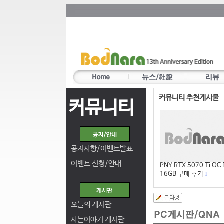
커뮤니티 추천게시물
커뮤니티
공지사항/이벤트발표
이벤트 신청/안내
PNY RTX 5070 Ti OC
16GB 구매 후기
1
오늘의 게시판
사는이야기 게시판