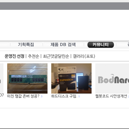
운영진 선정
|
추천순
|
최근댓글달린순
|
갤러리(포토)
 D7
미친 램값 존버 성공?
하드디스크 구입.
웹봇코드 시안성개선
3
1
2