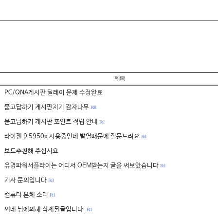
PC/QNA게시판 딜레이 문제 수정완료
묻고답하기 게시판지기 감자나무
R: 8
묻고답하기 게시판 포인트 적립 안내
R: 1
라이젠 9 5950x 사용중인데 발열때문에 질문드려요
R: 1
보드추천해 주십시요
유명파워서플라이는 어디서 OEM받는지 글을 써보았습니다
R: 1
기사 문의입니다
R: 3
컴퓨터 본체 소리
R: 1
씨네 님에의해 삭제된글입니다.
R: 1