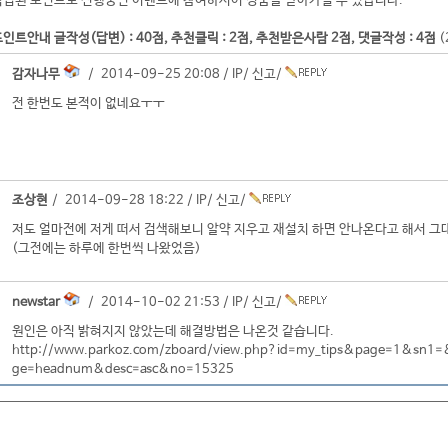
적립된 포인트로 진행중인 이벤트에 참여하시어 경품을 받아가실 수 있습니다.
인트안내 글작성(답변) : 40점, 추천클릭 : 2점, 추천받은사람 2점, 댓글작성 : 4점
(
감자나무
/ 2014-09-25 20:08 /
IP
/
신고
/
전 한번도 본적이 없네요ㅜㅜ
조상현
/ 2014-09-28 18:22 /
IP
/
신고
/
저도 얼마전에 저게 떠서 검색해보니 알약 지우고 재설치 하면 안나온다고 해서 그
(그전에는 하루에 한번씩 나왔었음)
newstar
/ 2014-10-02 21:53 /
IP
/
신고
/
원인은 아직 밝혀지지 않았는데 해결방법은 나온것 같습니다.
http://www.parkoz.com/zboard/view.php?id=my_tips&page=1&sn1=&
ge=headnum&desc=asc&no=15325