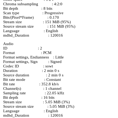
Chroma subsampling : 4:2:0
Bit depth : 8 bits
Scan type : Progressive
Bits/(Pixel*Frame) : 0.170
Stream size : 151 MiB (95%)
Source stream size : 151 MiB (95%)
Language : English
mdhd_Duration : 120016
Audio
ID : 2
Format : PCM
Format settings, Endianness : Little
Format settings, Sign : Signed
Codec ID : sowt
Duration : 2 min 0 s
Source duration : 2 min 0 s
Bit rate mode : Constant
Bit rate : 352.8 kb/s
Channel(s) : 1 channel
Sampling rate : 22.05 kHz
Bit depth : 16 bits
Stream size : 5.05 MiB (3%)
Source stream size : 5.05 MiB (3%)
Language : English
mdhd_Duration : 120016