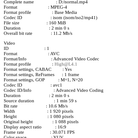
Complete name : D:/normal.mp4
Format : MPEG-4
Format profile : Base Media
Codec ID : isom (isom/iso2/mp41)
File size : 160 MiB
Duration : 2 min 0 s
Overall bit rate : 11.2 Mb/s
Video
ID : 1
Format : AVC
Format/Info : Advanced Video Codec
Format profile :
High@L4.1
Format settings, CABAC : Yes
Format settings, ReFrames : 1 frame
Format settings, GOP : M=1, N=20
Codec ID : avc1
Codec ID/Info : Advanced Video Coding
Duration : 2 min 0 s
Source duration : 1 min 59 s
Bit rate : 10.6 Mb/s
Width : 1 920 pixels
Height : 1 080 pixels
Original height : 1 088 pixels
Display aspect ratio : 16:9
Frame rate : 30.071 FPS
Color space : YUV