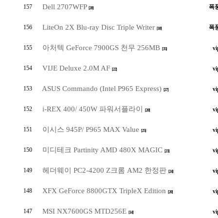
Dell 2707WFP
157
폭
[20]
LiteOn 2X Blu-ray Disc Triple Writer
156
폭
[10]
아처텍 GeForce 7900GS 천무 256MB
155
vi
[35]
VIJE Deluxe 2.0M AF
154
vi
[22]
ASUS Commando (Intel P965 Express)
153
vi
[27]
i-REX 400/ 450W 파워서플라이
152
vi
[20]
이시스 945P/ P965 MAX Value
151
vi
[25]
미디테크 Partinity AMD 480X MAGIC
150
vi
[23]
헤더웨이 PC2-4200 Z크롬 AM2 한정판
149
vi
[24]
XFX GeForce 8800GTX TripleX Edition
148
vi
[20]
MSI NX7600GS MTD256E
147
vi
[14]