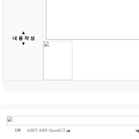
▲
내 용 작 성
▼
ABIT AB9 QuadGT
158
vi
[24]