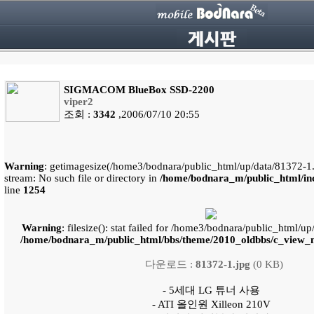
SIGMACOM BlueBox SSD-2200
viper2
조회 :
3342
,2006/07/10 20:55
Warning
: getimagesize(/home3/bodnara/public_html/up/data/81372-1.j
stream: No such file or directory in
/home/bodnara_m/public_html/inc
line
1254
Warning
: filesize(): stat failed for /home3/bodnara/public_html/u
/home/bodnara_m/public_html/bbs/theme/2010_oldbbs/c_view_m
다운로드 :
81372-1.jpg
(0 KB)
- 5세대 LG 튜너 사용
- ATI 올인원 Xilleon 210V