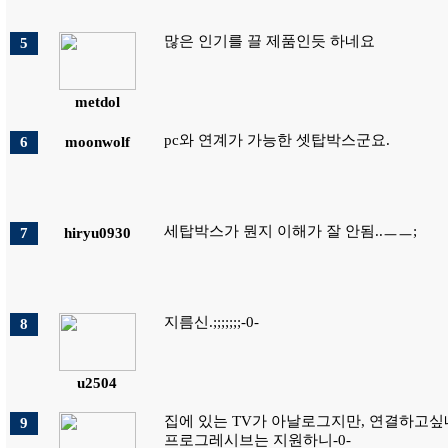
많은 인기를 끌 제품인듯 하네요
5
metdol
pc와 연계가 가능한 셋탑박스군요.
6
moonwolf
세탑박스가 뭔지 이해가 잘 안됨..ㅡㅡ;
7
hiryu0930
지름신.;;;;;;;-0-
8
u2504
집에 있는 TV가 아날로그지만, 연결하고싶네
9
프로그레시브는 지원하니-0-