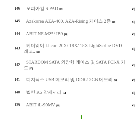
오피아컴 S-PAD
146
vi
[13]
Azakorea AZA-400, AZA-Rising 케이스 2종
145
vi
[13]
ABIT NF-M25/ IB9
144
vi
[18]
헤더웨이 Liteon 20X/ 18X/ 18X LightScribe DVD
143
vi
레코..
[18]
STARDOM SATA 외장형 케이스 및 SATA PCI-X 카
142
vi
드
[15]
디지웍스 USB 메모리 및 DDR2 2GB 메모리
141
vi
[16]
벨킨 K5 악세서리
140
vi
[13]
ABIT iL-90MV
139
vi
[12]
1