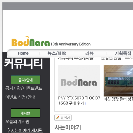
커뮤니티 추천게시물
운영진 선정
|
추천
커뮤니티
공지사항/이벤트발표
이벤트 신청/안내
PNY RTX 5070 Ti OC D7
미친 램값 존버 성
16GB 구매 후기
1
오늘의 게시판
->
사는이야기 게시판