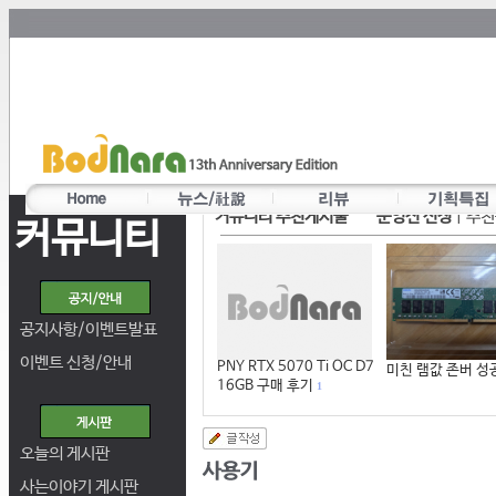
커뮤니티 추천게시물
운영진 선정
|
추천
커뮤니티
공지사항/이벤트발표
이벤트 신청/안내
PNY RTX 5070 Ti OC D7
미친 램값 존버 성
16GB 구매 후기
1
오늘의 게시판
사는이야기 게시판