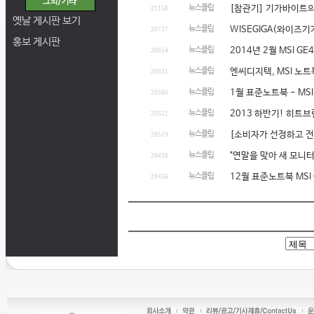
뉴스클립
[참관기] 기가바이트의
21158
옛날 게시판 보기
뉴스클립
WISEGIGA(와이즈기가
20737
홍보 게시판
뉴스클립
2014년 2월 MSI 
20654
뉴스클립
엔씨디지텍, MSI 노트
20631
뉴스클립
1월 표준노트북 - MSI
20580
뉴스클립
2013 하반기! 히트
20522
뉴스클립
[소비자가 선정하고 전
20519
뉴스클립
"연말을 맞아 새 모니터
20438
뉴스클립
12월 표준노트북 MSI G
20436