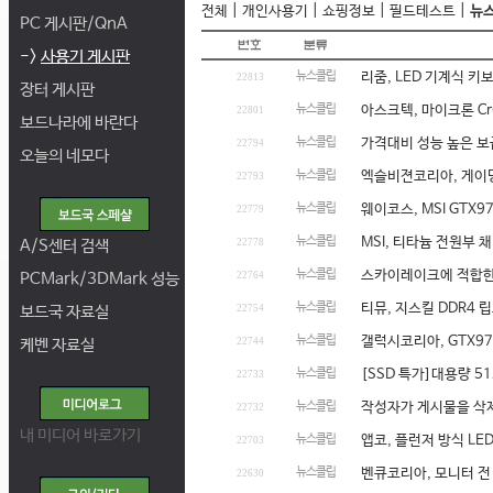
|
|
|
|
전체
개인사용기
쇼핑정보
필드테스트
뉴
PC 게시판/QnA
->
사용기 게시판
뉴스클립
리줌, LED 기계식 키
22813
장터 게시판
뉴스클립
아스크텍, 마이크론 Cru
22801
보드나라에 바란다
뉴스클립
가격대비 성능 높은 보급
22794
오늘의 네모다
뉴스클립
엑슬비젼코리아, 게이밍 
22793
뉴스클립
웨이코스, MSI GTX9
22779
뉴스클립
MSI, 티타늄 전원부 채
A/S센터 검색
22778
뉴스클립
스카이레이크에 적합한 '
PCMark/3DMark 성능
22764
뉴스클립
티뮤, 지스킬 DDR4 
보드국 자료실
22754
뉴스클립
갤럭시코리아, GTX97
케벤 자료실
22744
뉴스클립
[SSD 특가]대용량 51
22733
뉴스클립
작성자가 게시물을 삭
22732
내 미디어 바로가기
뉴스클립
앱코, 플런저 방식 LED
22703
뉴스클립
벤큐코리아, 모니터 전
22630