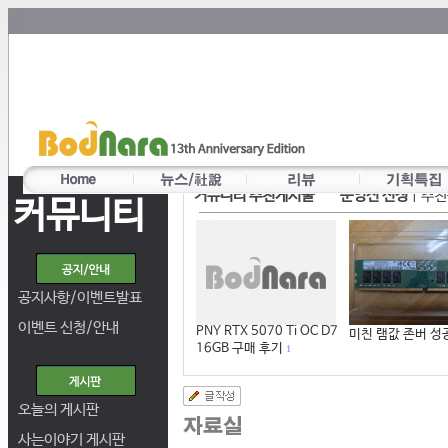
커뮤니티 추천게시물
운영진 선정
|
추천
커뮤니티
공지사항/이벤트발표
이벤트 신청/안내
PNY RTX 5070 Ti OC D7
미친 램값 존버 성
16GB 구매 후기
1
오늘의 게시판
사는이야기 게시판