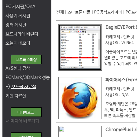
PC 게시판/QnA
전체
|
스마트폰 어플
|
PC 공식드라이버
|
PC 
사용기 게시판
장터 게시판
EagleEYEPort 
보드나라에 바란다
카테고리 : 인터넷
오늘의 네모다
사용OS : WIN64
이글아이포트는 넷풀
열려있는 포트에 외부
악할 수 있게 되어 
A/S센터 검색
PCMark/3DMark 성능
파이어폭스(FireF
->
보드국 자료실
카테고리 : 인터넷
사용OS : N/A
케벤 자료실
모질라 재단은 28일
우, 맥, 리눅스, 
빠른 속도를 체감할 
내 미디어 바로가기
ChromePlus1.6.