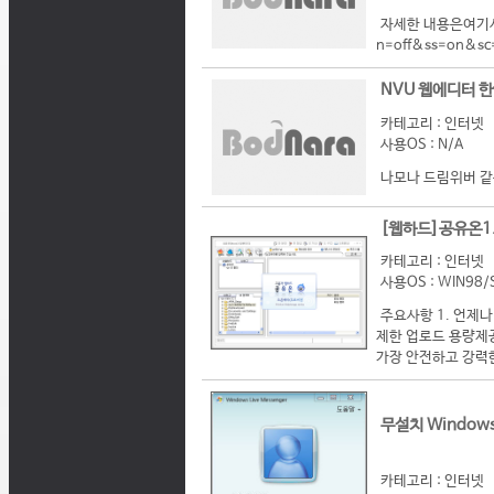
자세한 내용은여기서 ht
n=off&ss=on&sc
NVU 웹에디터 한
카테고리 : 인터넷
사용OS : N/A
나모나 드림위버 같은 위
[웹하드]공유온1.
카테고리 : 인터넷
사용OS : WIN98/
주요사항 1. 언제나
제한 업로드 용량제공
가장 안전하고 강력한
무설치 Windows L
카테고리 : 인터넷