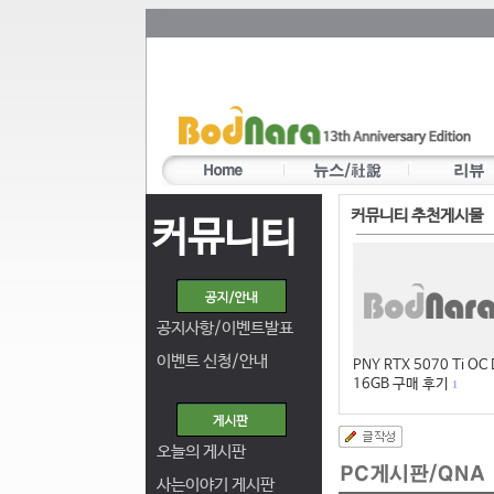
커뮤니티 추천게시물
커뮤니티
공지사항/이벤트발표
이벤트 신청/안내
PNY RTX 5070 Ti OC
16GB 구매 후기
1
오늘의 게시판
사는이야기 게시판