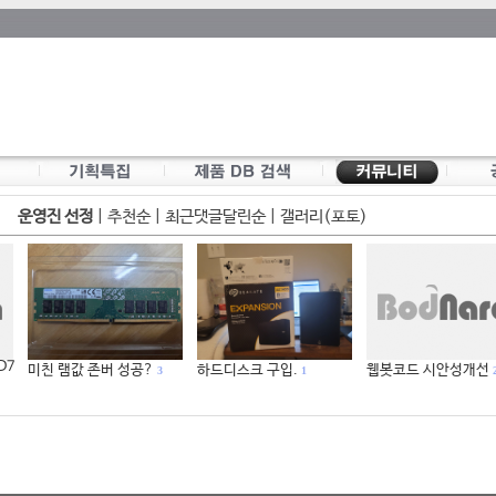
운영진 선정
|
추천순
|
최근댓글달린순
|
갤러리(포토)
 D7
미친 램값 존버 성공?
하드디스크 구입.
웹봇코드 시안성개선
3
1
2