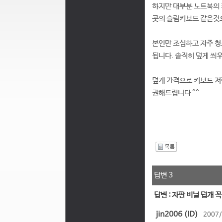
하지만 대부분 노트북의
곳의 슬림키보드 같은것
본인만 조심하고 자주 청
됩니다. 솔직히 덮게 씌
덮게 가격으로 키보드 
권해드립니다 ^^
I
답변 3
답변 : 자판 비닐 덥개 
jin2006 (ID)
2007/