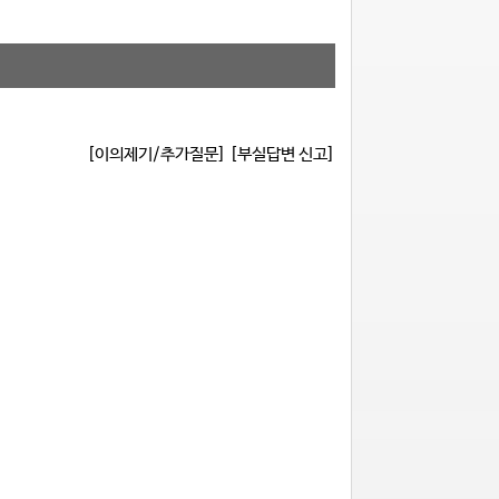
[이의제기/추가질문]
[부실답변 신고]