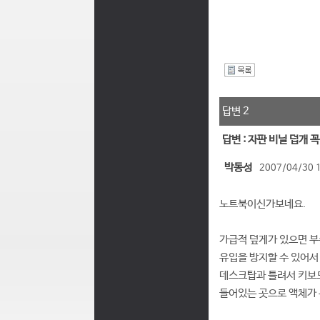
I
답변 2
답변 : 자판 비닐 덥개 
박동성
2007/04/30 
노트북이신가보네요.
가급적 덮게가 있으면 
유입을 방지할 수 있어서
데스크탑과 틀려서 키보드
들어있는 곳으로 액체가 