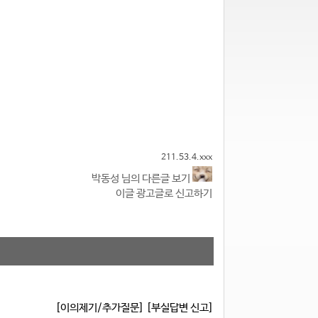
211.53.4.xxx
박동성 님의 다른글 보기
이글 광고글로 신고하기
[이의제기/추가질문]
[부실답변 신고]