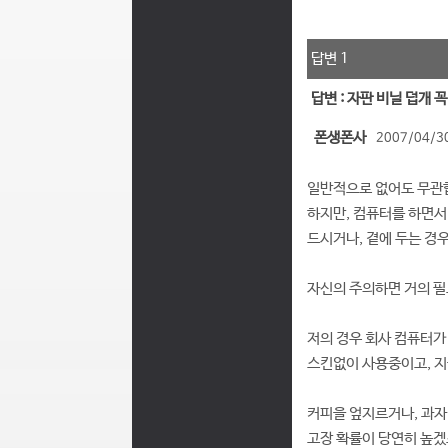
답변 1
답변 : 자판 비닐 덥개 
폰생폰사
2007/04/30
일반적으로 없어도 무관
하지만, 컴퓨터를 하면서
드시거나, 곁에 두는 경
자신의 주의하면 거의 필
저의 경우 회사 컴퓨터가
스킨없이 사용중이고, 
커피을 엎지르거나, 과
고장 확률이 당연히 높