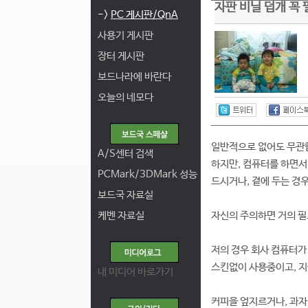
자판 비닐 덥개 꼭
->
PC 게시판/QnA
사용기 게시판
장터 게시판
보드나라에 바란다
오늘의 네모다
일반적으로 없어도 무관
A/S센터 검색
하지만, 컴퓨터를 하면서
PCMark/3DMark 성능
드시거나, 곁에 두는 경
보드국 자료실
케벤 자료실
자신의 주의하면 거의 필
저의 경우 회사 컴퓨터가
스킨없이 사용중이고, 
내 미디어 바로가기
커피을 엎지르거나, 과