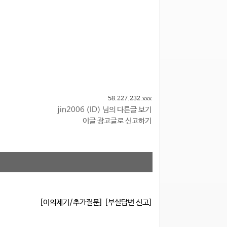
58.227.232.xxx
jin2006 (ID) 님의 다른글 보기
이글 광고글로 신고하기
[이의제기/추가질문]
[부실답변 신고]