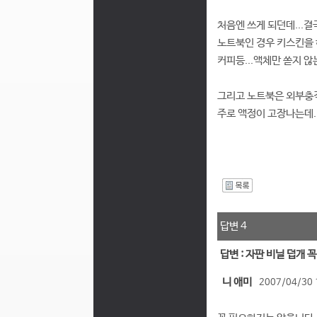
처음엔 쓰게 되던데...결
노트북인 경우 키스킨을 
커피등...액체만 쏟지 
그리고 노트북은 외부충
주로 액정이 고장나는데.
I
답변 4
답변 : 자판 비닐 덥개 
니 애미
2007/04/30 