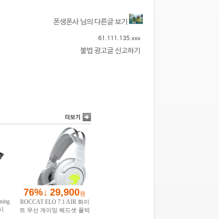
폰생폰사 님의 다른글 보기
61.111.135.xxx
불법 광고글 신고하기