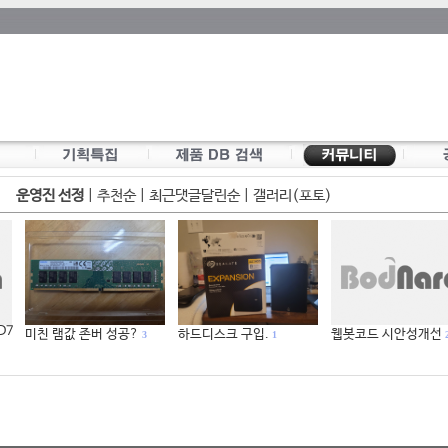
운영진 선정
|
추천순
|
최근댓글달린순
|
갤러리(포토)
 D7
미친 램값 존버 성공?
하드디스크 구입.
웹봇코드 시안성개선
3
1
2