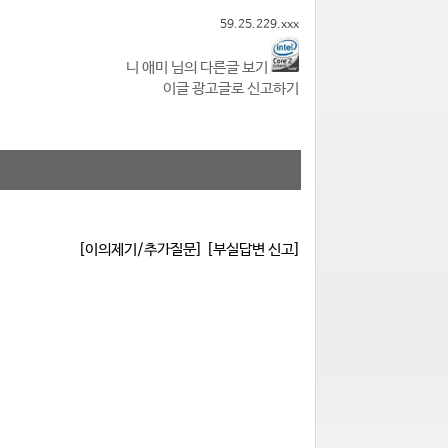
59.25.229.xxx
니 애미 님의 다른글 보기
이글 광고글로 신고하기
[이의제기/추가질문]
[부실답변 신고]