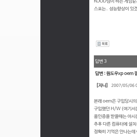
KOOD님이 하는 게임같
스포는.. 성능향상이 있겠
I
답변 3
답변 : 원도우xp oem
[지니]
2007/05/06 
본래 oem은 구입당시의
구입했던 H/W (여기서
품인증을 받을때는 아시는
추후 다른 컴퓨터에 설치
정확히 기억은 안나는데 