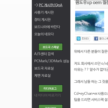
원도우xp oem 
->
PC 게시판/QnA
사용기 게시판
장터 게시판
보드나라에 바란다
오늘의 네모다
위에서 다른 분들이 질문
A/S센터 검색
PCMark/3DMark 성능
저도 회사에서 쓰던 o/
보드국 자료실
이유는 ?? 알수가 없더군
케벤 자료실
그래서 남들 하는 그 짓을
Cd*eyChan*er사
내 미디어 바로가기
팁을 드리면 서비스팩 설