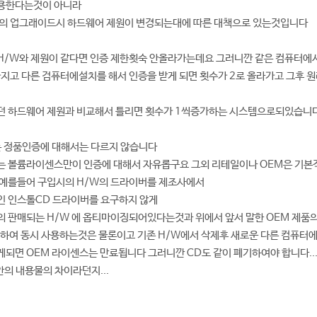
용한다는것이 아니라
터의 업그래이드시 하드웨어 제원이 변경되는대에 따른 대책으로 있는것입니다
H/W와 제원이 같다면 인증 제한횟숙 안올라가는데요 그러니깐 같은 컴퓨터에서
N를 가지고 다른 검퓨터에설치를 해서 인증을 받게 되면 횟수가 2로 올라가고 그후
던 하드웨어 제원과 비교해서 틀리면 횟수가 1씩증가하는 시스템으로되있습니
는 정품인증에 대해서는 다르지 않습니다
는 볼륨라이센스만이 인증에 대해서 자유롭구요 그외 리테일이나 OEM은 기
 예를들어 구입시의 H/W의 드라이버를 제조사에서
인 인스톨CD 드라이버를 요구하지 않게
 판매되는 H/W 에 옵티마이징되어있다는것과 위에서 앞서 말한 OEM 제품
치하여 동시 사용하는것은 물론이고 기존 H/W에서 삭제후 새로운 다른 컴퓨터
되면 OEM 라이센스는 만료됩니다 그러니깐 CD도 같이 폐기하여야 합니다...
안의 내용물의 차이라던지...