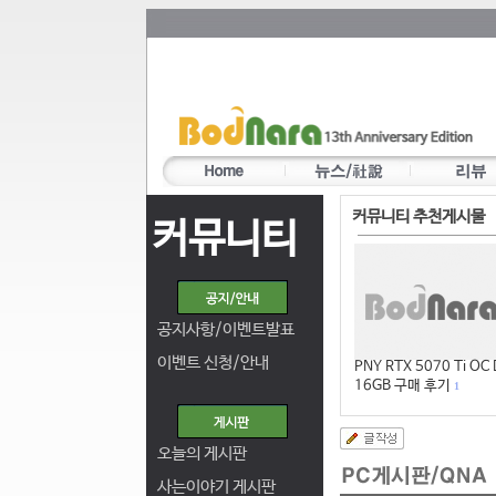
커뮤니티 추천게시물
커뮤니티
공지사항/이벤트발표
이벤트 신청/안내
PNY RTX 5070 Ti OC
16GB 구매 후기
1
오늘의 게시판
사는이야기 게시판