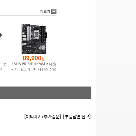
[이의제기/추가질문]
[부실답변 신고]