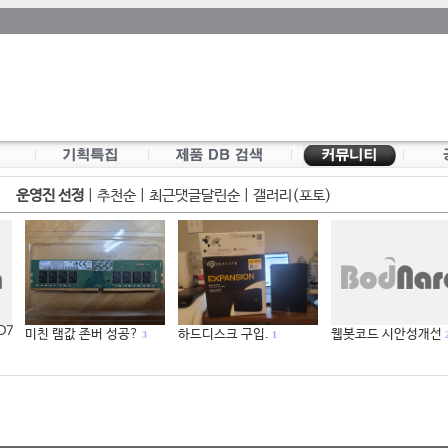
운영진 선정
|
추천순
|
최근댓글달린순
|
갤러리(포토)
 D7
미친 램값 존버 성공?
하드디스크 구입.
웹봇코드 시안성개선
3
1
2