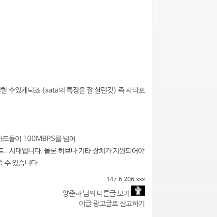
결할 수있게되죠 (sata의 특징을 잘 살린것) 즉 사타포
카드들이 100MBPS를 넘어
트.. 시대입니다. 물론 허브나 기타 장치가 지원되어야
쓸 수 있습니다.
147.6.206.xxx
양준하 님의 다른글 보기
이글 광고글로 신고하기