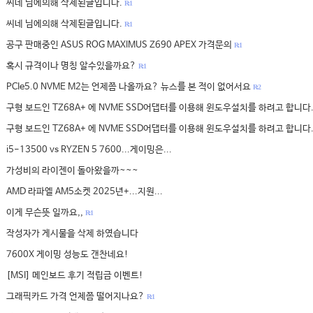
씨네 님에의해 삭제된글입니다.
R: 1
씨네 님에의해 삭제된글입니다.
R: 1
공구 판매중인 ASUS ROG MAXIMUS Z690 APEX 가격문의
R: 1
혹시 규격이나 명칭 알수있을까요?
R: 1
PCIe5.0 NVME M2는 언제쯤 나올까요? 뉴스를 본 적이 없어서요
R: 2
구형 보드인 TZ68A+ 에 NVME SSD어댑터를 이용해 윈도우설치를 하려고 합니다
구형 보드인 TZ68A+ 에 NVME SSD어댑터를 이용해 윈도우설치를 하려고 합니다
i5-13500 vs RYZEN 5 7600...게이밍은...
가성비의 라이젠이 돌아왔을까~~~
AMD 라파엘 AM5소켓 2025년+...지원...
이게 무슨뜻 일까요,,
R: 1
작성자가 게시물을 삭제 하였습니다
7600X 게이밍 성능도 갠찬네요!
[MSI] 메인보드 후기 적립금 이벤트!
그래픽카드 가격 언제쯤 떨어지나요?
R: 1