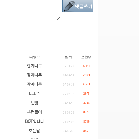
감자나무
51644
15-10-27
감자나무
69201
08-04-14
감자나무
67271
07-09-18
LEE주
2975
25-07-18
덧방
3236
24-10-16
부컴돌이
8277
24-05-29
BOT입니다
8739
24-02-08
모든날
8861
24-01-08