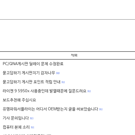
PC/QNA게시판 딜레이 문제 수정완료
묻고답하기 게시판지기 감자나무
R: 8
묻고답하기 게시판 포인트 적립 안내
R: 1
라이젠 9 5950x 사용중인데 발열때문에 질문드려요
R: 1
보드추천해 주십시요
유명파워서플라이는 어디서 OEM받는지 글을 써보았습니다
R: 1
기사 문의입니다
R: 3
컴퓨터 본체 소리
R: 1