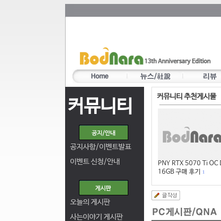
커뮤니티 추천게시물
커뮤니티
공지사항/이벤트발표
이벤트 신청/안내
PNY RTX 5070 Ti OC
16GB 구매 후기
1
오늘의 게시판
사는이야기 게시판