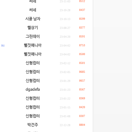
씨네
8512
23-11-03
씨네
8437
23-10-28
시골 남자
8599
23-10-13
헬상기
8377
23-08-27
그린데이
8591
23-04-20
.
뻘짓매니아
R: 1
8753
23-04-02
.
뻘짓매니아
8500
23-04-02
신형컴터
8501
23-02-12
신형컴터
8685
23-02-05
신형컴터
8657
23-01-29
dgadsfa
8567
23-01-23
신형컴터
8369
23-01-22
신형컴터
8420
23-01-15
신형컴터
8307
23-01-08
박건주
8804
22-12-28