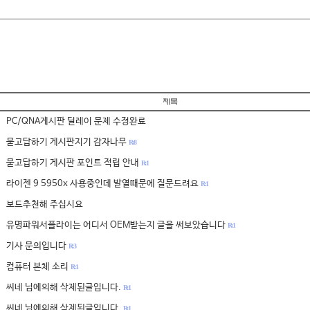
PC/QNA게시판 딜레이 문제 수정완료
묻고답하기 게시판지기 감자나무
R: 8
묻고답하기 게시판 포인트 적립 안내
R: 1
라이젠 9 5950x 사용중인데 발열때문에 질문드려요
R: 1
보드추천해 주십시요
유명파워서플라이는 어디서 OEM받는지 글을 써보았습니다
R: 1
기사 문의입니다
R: 3
컴퓨터 본체 소리
R: 1
씨네 님에의해 삭제된글입니다.
R: 1
씨네 님에의해 삭제된글입니다.
R: 1