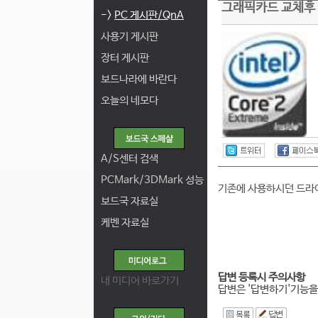
그래픽카드 교체후 
->
PC 게시판/QnA
사용기 게시판
장터 게시판
보드나라에 바란다
오늘의 네모다
A/S센터 검색
PCMark/3DMark 성능
기존에 사용하시던 드라이
보드국 자료실
케벤 자료실
답변 등록시 주의사항
내 미디어 바로가기
답변은 '답변하기'기능을