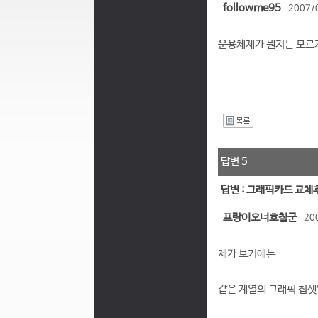
followme95
2007/
운용체제가 뭔지는 모르지
I
답변 5
답변 : 그래픽카드 교체
프랑이오너호칠군
20
제가 보기에는
같은 계열의 그래픽 칩