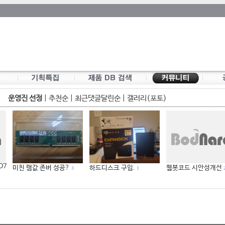
운영진 선정
|
추천순
|
최근댓글달린순
|
갤러리(포토)
 D7
미친 램값 존버 성공?
하드디스크 구입.
웹봇코드 시안성개선
3
1
2