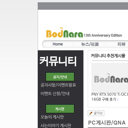
커뮤니티 추천게시물
커뮤니티
공지사항/이벤트발표
이벤트 신청/안내
PNY RTX 5070 Ti OC
16GB 구매 후기
1
오늘의 게시판
사는이야기 게시판