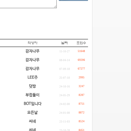
감자나무
51648
15-10-27
감자나무
69206
08-04-14
감자나무
67277
07-09-18
LEE주
2995
25-07-18
덧방
3247
24-10-16
부컴돌이
8287
24-05-29
BOT입니다
8751
24-02-08
모든날
8872
24-01-08
씨네
8524
23-11-03
씨네
8451
23-10-28