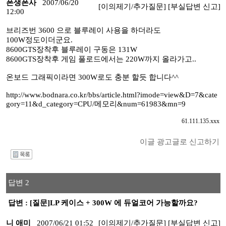
폰생폰사
2007/06/20
[이의제기/추가질문]
[부실답변 신고]
12:00
브리즈번 3600 으로 블루레이 사용을 하더라도
100W정도이더군요.
8600GTS장착후 블루레이 구동은 131W
8600GTS장착후 게임 풀로드에서는 220W까지 올라가고..
온보드 그래픽이라면 300W로도 충분 할듯 합니다^^
http://www.bodnara.co.kr/bbs/article.html?imode=view&D=7&cate
gory=11&d_category=CPU/메모리&num=61983&mn=9
61.111.135.xxx
이글 광고글로 신고하기
I
답변 2
답변 : [질문]LP 케이스 + 300W 에 듀얼코어 가능할까요?
니 애미
2007/06/21 01:52
[이의제기/추가질문]
[부실답변 신고]