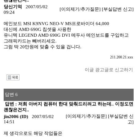
괜찮은건지..
당신기억
2007/05/02
[이의제기/추가질문]
[부실답변 신고]
09:24
메인보드 MSI K9NVG NEO-V MS프로바이더 64,000
대신에 AMD 690G 칩셋을 사용한
유니텍 LEGEND AMD 690G DVI 메두사 메인보드를 구입하고
그래픽카드는 빼버리세요.
그럼 딱 20만원에 맞출 수 있을 겁니다.
211.200.21.xxx
이글 광고글로 신고하기
I
답변 6
답변 : 저희 아버지 컴퓨터 한대 맞춰드리려고 하는데.. 이정도면
괜찮은건지..
[이의제기/추가질문]
[부실답변 신
jin2006 (ID)
2007/05/02
14:51
고]
제 생각으로도 해당 작업들은