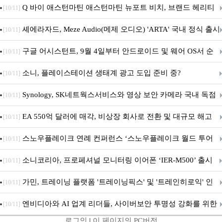
‘알파마요 2 슈퍼’ 상업적 이용 가능
Q 바이 애스턴마틴 애스턴마틴 뉴포트 비치, 브랜드 헤리티
[10/11]
지 담은 ‘헤리티지 에디션 컬렉션’ 공개
셰에라자드, Meze Audio(메제 오디오) 'ARTA' 국내 정식 출시
[10/11]
구글 어시스턴트, 9월 4일부터 안드로이드 및 웨어 OS서 순
[10/11]
차 서비스 종료
소니, 플레이스테이션 생태계 광고 도입 준비 중?
[10/11]
Synology, SK네트웍스서비스와 영상 보안 카메라 국내 독점
[10/11]
판매 파트너십 체결
EA 550억 달러에 매각, 비상장 회사로 전환 및 대규모 해고
[10/11]
전망
스노우플레이크 연례 컨퍼런스 ‘스노우플레이크 월드 투어
[10/11]
서울’ 개최
소니코리아, 프로페셔널 모니터링 이어폰 ‘IER-M500’ 출시
[10/11]
가민, 트레이닝 플랫폼 '트레이닝픽스' 및 '트레인히로익' 인
[10/11]
수로 선수와 코치에 맞춤형 훈련 지원 확대
엔비디아와 AI 업계 리더들, 사이버보안 투명성 강화를 위한
[10/11]
로그인
|
이 페이지의 PC버전