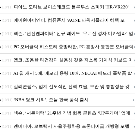
피아노 모티브 보이스레코드 블루투스 스피커 'HR-VR220'
[10/11]
출시
에이원아이엔티, 컴퓨존서 'AONE 파워서플라이 혜택 모
[10/11]
음.ZIP' 이벤트 진행
넥슨, ‘던전앤파이터’ 신규 레이드 ‘무너진 성자 미카엘라’ 업
[10/11]
데이트!
PC 오버클럭 히스토리 총망라한, PC 흥망사 통합본 오버클럭
[10/11]
특집(1-4편)
앱코, 조용한 타건감과 실용성 갖춘 저소음 기계식 키보드 마
[10/11]
우스 세트 'KM580' 출시
AI 칩 캐시 5배, 메모리 용량 10배, NEO.AI 메모리 플랫폼 발
[10/11]
표
실리콘랩스, 업계 선도적인 전력 효율, 보안 및 통합성을 갖
[10/11]
춘 초저전력 블루투스 LE SoC ‘BG2B’ 공개
‘NBA 덩크 시티’, 오늘 한국 공식 출시
[10/11]
넥슨, ‘서든어택’ 21주년 기념 협동 콘텐츠 ‘UP투게더’ 업데
[10/11]
이트
엔비디아, 로보택시 자율주행차용 프론티어급 개방형 모델
[10/11]