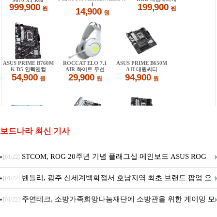
보드나라 최신 기사
STCOM, ROG 20주년 기념 플래그십 메인보드 ASUS ROG
[01/22]
Crosshair X870E EDITION 20 국내 출시 예정
벤틀리, 광주 신세계백화점서 호남지역 최초 브랜드 팝업 오
[01/22]
픈
주연테크, 소방가족희망나눔재단에 소방관을 위한 게이밍 모
[01/22]