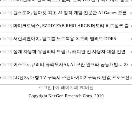
[01/22]
문 추가
원스토어, 앱마켓 최초 AI 창작 게임 전문관 AI Games 오픈
[01/22]
마이크로닉스, EZDIY-FAB RH01 ARGB 메모리 히트싱크 출
[01/22]
시
서린씨앤아이, 팀그룹 노트북용 메모리 엘리트 DDR5
[01/22]
5600MHz 16GB 출시
설계 자동화 유틸리티 드림Ⅱ, 캐디안 전 사용자 대상 전면
[01/22]
무상 배포
이스트시큐리티-퓨리오사AI, AI 보안 인프라 공동개발… 차
[01/22]
세대 AI 보안 플랫폼 구축
LG전자, 대형 TV 구독시 스탠바이미2 구독료 반값 프로모션
[01/22]
로그인
|
이 페이지의 PC버전
Copyright NexGen Research Corp. 2010