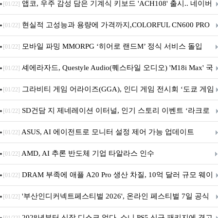
니터·스마트 펫 침대 기부
앱코, 우주 감성 담은 기계식 키보드 'ACH108' 출시.. 네이버
[01/22]
브랜드데이 기획전 진행
현실적 고성능과 용량에 가격까지,COLORFUL CN600 PRO
[01/22]
M.2 NVMe 디앤디컴 1TB
모바일 파밍 MMORPG ‘히어로 랜드M’ 정식 서비스 돌입
[01/22]
셰에라자드, Questyle Audio(퀘스타일 오디오) 'M18i Max' 국
[01/22]
내 정식 출시
그라비티 게임 어라이즈(GGA), 인디 게임 전시회 ‘도쿄 게임
[01/22]
던전 13’ 참가!
SD건담 지 제네레이션 이터널, 인기 스토리 이벤트 ‘라크로
[01/22]
아의 용사’ 재개최 및 풍성한 기념 이벤트 실시!
ASUS, AI 에이전트로 모니터 설정 제어 가능 업데이트
[01/22]
AMD, AI 추론 반도체 기업 타알라스 인수
[01/22]
DRAM 부족에 애플 A20 Pro 생산 차질, 10억 달러 규모 웨이
[01/22]
퍼 대기
'부산인디커넥트페스티벌 2026', 온라인 페스티벌 7일 공식
[01/22]
개막... 22일간 진행
2028년부터 신작 디스크 없다, 소니 PS5 신규 패키지에 경고