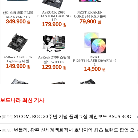
보드나라 최신 기사
STCOM, ROG 20주년 기념 플래그십 메인보드 ASUS ROG
[01/26]
Crosshair X870E EDITION 20 국내 출시 예정
벤틀리, 광주 신세계백화점서 호남지역 최초 브랜드 팝업 오
[01/26]