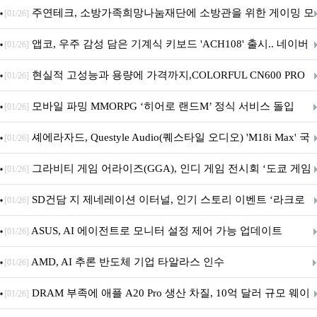
픈
주연테크, 소방가족희망나눔재단에 소방관을 위한 게이밍 모
[01/26]
니터·스마트 펫 침대 기부
앱코, 우주 감성 담은 기계식 키보드 'ACH108' 출시.. 네이버
[01/26]
브랜드데이 기획전 진행
현실적 고성능과 용량에 가격까지,COLORFUL CN600 PRO
[01/26]
M.2 NVMe 디앤디컴 1TB
모바일 파밍 MMORPG ‘히어로 랜드M’ 정식 서비스 돌입
[01/26]
셰에라자드, Questyle Audio(퀘스타일 오디오) 'M18i Max' 국
[01/26]
내 정식 출시
그라비티 게임 어라이즈(GGA), 인디 게임 전시회 ‘도쿄 게임
[01/26]
던전 13’ 참가!
SD건담 지 제네레이션 이터널, 인기 스토리 이벤트 ‘라크로
[01/26]
아의 용사’ 재개최 및 풍성한 기념 이벤트 실시!
ASUS, AI 에이전트로 모니터 설정 제어 가능 업데이트
[01/26]
AMD, AI 추론 반도체 기업 타알라스 인수
[01/26]
DRAM 부족에 애플 A20 Pro 생산 차질, 10억 달러 규모 웨이
[01/26]