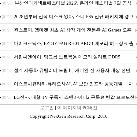
퍼 대기
'부산인디커넥트페스티벌 2026', 온라인 페스티벌 7일 공식
[01/26]
개막... 22일간 진행
2028년부터 신작 디스크 없다, 소니 PS5 신규 패키지에 경고
[01/26]
문 추가
원스토어, 앱마켓 최초 AI 창작 게임 전문관 AI Games 오픈
[01/26]
마이크로닉스, EZDIY-FAB RH01 ARGB 메모리 히트싱크 출
[01/26]
시
서린씨앤아이, 팀그룹 노트북용 메모리 엘리트 DDR5
[01/26]
5600MHz 16GB 출시
설계 자동화 유틸리티 드림Ⅱ, 캐디안 전 사용자 대상 전면
[01/26]
무상 배포
이스트시큐리티-퓨리오사AI, AI 보안 인프라 공동개발… 차
[01/26]
세대 AI 보안 플랫폼 구축
LG전자, 대형 TV 구독시 스탠바이미2 구독료 반값 프로모션
[01/26]
로그인
|
이 페이지의 PC버전
Copyright NexGen Research Corp. 2010