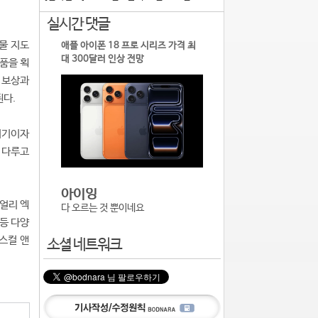
실시간 댓글
물 지도
애플 아이폰 18 프로 시리즈 가격 최
대 300달러 인상 전망
리품을 획
 보상과
된다.
시기이자
 다루고
아이잉
얼리 엑
다 오르는 것 뿐이네요
 등 다양
 스컬 앤
소셜 네트워크