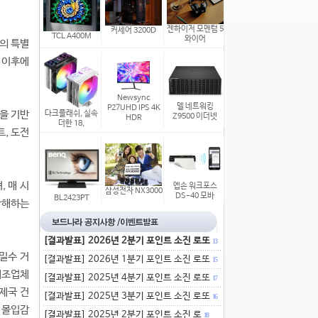
젠하이저 모멘텀 5
커세어 3200D
TCL A400M
와이어
개의 특별
시 이후에
Newsync
델 네트워킹
P27UHD IPS 4K
략을 기반
다크플래쉬, 실속
Z9500 이더넷
HDR
더한 18,
트, 도전
 매 시
엡손 워크포스
삼성전자 NX3000
DS-40 모바
BL2423PT
항해하는
[결과발표] 2026년 2분기 포인트 소진 로또
13
밀수 거
[결과발표] 2026년 1분기 포인트 소진 로또
15
제조업체
[결과발표] 2025년 4분기 포인트 소진 로또
17
제국 건
[결과발표] 2025년 3분기 포인트 소진 로또
16
 몰입감
[결과발표] 2025년 2분기 포인트 소진 로
18