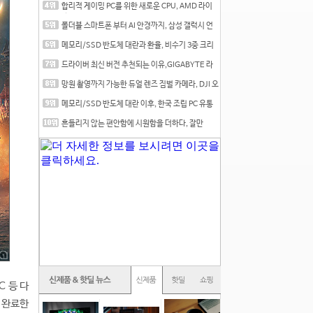
합리적 게이밍 PC를 위한 새로운 CPU, AMD 라이
젠 7 7700
폴더블 스마트폰 부터 AI 안경까지, 삼성 갤럭시 언
팩 20
메모리/SSD 반도체 대란과 환율, 비수기 3중 크리
를 맞는
드라이버 최신 버전 추천되는 이유,GIGABYTE 라
데온 RX 7
망원 촬영까지 가능한 듀얼 렌즈 짐벌 카메라, DJI 오
즈
메모리/SSD 반도체 대란 이후, 한국 조립 PC 유통
시장은
흔들리지 않는 편안함에 시원함을 더하다, 잘만
CNPS12X
C 등 다
 완료한