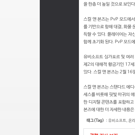
을 한층 더 높일 것으로 보인다
스컬 앤 본즈는 PvP 모드에
를 기반으로 항해 대결, 화물 
득할 수 있다. 플레이어는 자
함께 초기화 된다. PvP 모드
유비소프트 싱가포르 및 여러
제2의 대해적 황금기인 17
있다. 스컬 앤 본즈는 2월 1
스컬 앤 본즈는 스탠다드 에디
세스를 비롯해 핏빛 마귀의 애
한 디지털 콘텐츠를 포함하고 있
본즈에 대한 더 자세한 내용은
태그(Tag)
:
유비소프트
,
온