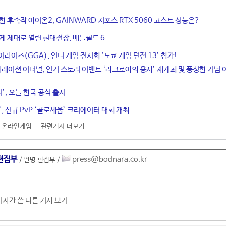
한 후속작 아이온2, GAINWARD 지포스 RTX 5060 고스트 성능은?
게 제대로 열린 현대전장, 배틀필드 6
라이즈(GGA), 인디 게임 전시회 ‘도쿄 게임 던전 13’ 참가!
네레이션 이터널, 인기 스토리 이벤트 ‘라크로아의 용사’ 재개최 및 풍성한 기념 
티’, 오늘 한국 공식 출시
, 신규 PvP ‘콜로세움’ 크리에이터 대회 개최
,
온라인게임
관련기사 더보기
편집부
press@bodnara.co.kr
/ 필명 편집부 /
기자가 쓴 다른 기사 보기