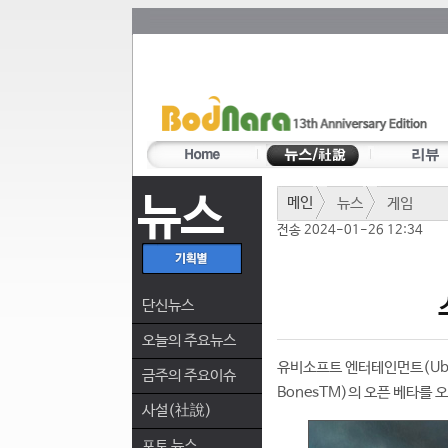
뉴스
메인
뉴스
게임
전송 2024-01-26 12:34
단신뉴스
오늘의 주요뉴스
유비소프트 엔터테인먼트(Ubiso
금주의 주요이슈
BonesTM)의 오픈 베타를 
사설(社說)
포토 뉴스