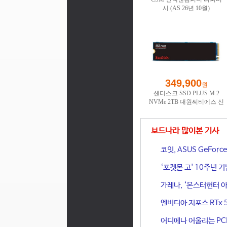
보드나라 많이본 기사
코잇, ASUS GeFor
‘포켓몬 고' 10주년 
가레나, ‘몬스터헌터 아
엔비디아 지포스 RTx 
어디에나 어울리는 PCIe 