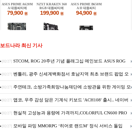
보드나라 최신 기사
STCOM, ROG 20주년 기념 플래그십 메인보드 ASUS ROG
[02/27]
Crosshair X870E EDITION 20 국내 출시 예정
벤틀리, 광주 신세계백화점서 호남지역 최초 브랜드 팝업 오
[02/27]
픈
주연테크, 소방가족희망나눔재단에 소방관을 위한 게이밍 모
[02/27]
니터·스마트 펫 침대 기부
앱코, 우주 감성 담은 기계식 키보드 'ACH108' 출시.. 네이버
[02/27]
브랜드데이 기획전 진행
현실적 고성능과 용량에 가격까지,COLORFUL CN600 PRO
[02/27]
M.2 NVMe 디앤디컴 1TB
모바일 파밍 MMORPG ‘히어로 랜드M’ 정식 서비스 돌입
[02/27]