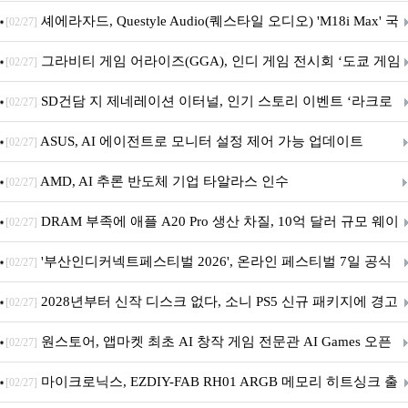
셰에라자드, Questyle Audio(퀘스타일 오디오) 'M18i Max' 국
[02/27]
내 정식 출시
그라비티 게임 어라이즈(GGA), 인디 게임 전시회 ‘도쿄 게임
[02/27]
던전 13’ 참가!
SD건담 지 제네레이션 이터널, 인기 스토리 이벤트 ‘라크로
[02/27]
아의 용사’ 재개최 및 풍성한 기념 이벤트 실시!
ASUS, AI 에이전트로 모니터 설정 제어 가능 업데이트
[02/27]
AMD, AI 추론 반도체 기업 타알라스 인수
[02/27]
DRAM 부족에 애플 A20 Pro 생산 차질, 10억 달러 규모 웨이
[02/27]
퍼 대기
'부산인디커넥트페스티벌 2026', 온라인 페스티벌 7일 공식
[02/27]
개막... 22일간 진행
2028년부터 신작 디스크 없다, 소니 PS5 신규 패키지에 경고
[02/27]
문 추가
원스토어, 앱마켓 최초 AI 창작 게임 전문관 AI Games 오픈
[02/27]
마이크로닉스, EZDIY-FAB RH01 ARGB 메모리 히트싱크 출
[02/27]