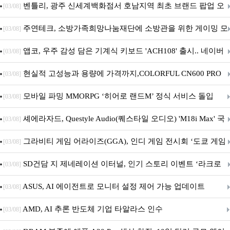
벤틀리, 광주 신세계백화점서 호남지역 최초 브랜드 팝업 오
[03/08]
픈
주연테크, 소방가족희망나눔재단에 소방관을 위한 게이밍 모
[03/08]
니터·스마트 펫 침대 기부
앱코, 우주 감성 담은 기계식 키보드 'ACH108' 출시.. 네이버
[03/08]
브랜드데이 기획전 진행
현실적 고성능과 용량에 가격까지,COLORFUL CN600 PRO
[03/08]
M.2 NVMe 디앤디컴 1TB
모바일 파밍 MMORPG ‘히어로 랜드M’ 정식 서비스 돌입
[03/08]
셰에라자드, Questyle Audio(퀘스타일 오디오) 'M18i Max' 국
[03/08]
내 정식 출시
그라비티 게임 어라이즈(GGA), 인디 게임 전시회 ‘도쿄 게임
[03/08]
던전 13’ 참가!
SD건담 지 제네레이션 이터널, 인기 스토리 이벤트 ‘라크로
[03/08]
아의 용사’ 재개최 및 풍성한 기념 이벤트 실시!
ASUS, AI 에이전트로 모니터 설정 제어 가능 업데이트
[03/08]
AMD, AI 추론 반도체 기업 타알라스 인수
[03/08]