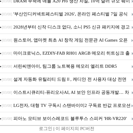
DRAM 부족에 애플 A20 Pro 생산 차질, 10억 달러 규모 웨이
[03/08]
퍼 대기
'부산인디커넥트페스티벌 2026', 온라인 페스티벌 7일 공식
[03/08]
개막... 22일간 진행
2028년부터 신작 디스크 없다, 소니 PS5 신규 패키지에 경고
[03/08]
문 추가
원스토어, 앱마켓 최초 AI 창작 게임 전문관 AI Games 오픈
[03/08]
마이크로닉스, EZDIY-FAB RH01 ARGB 메모리 히트싱크 출
[03/08]
시
서린씨앤아이, 팀그룹 노트북용 메모리 엘리트 DDR5
[03/08]
5600MHz 16GB 출시
설계 자동화 유틸리티 드림Ⅱ, 캐디안 전 사용자 대상 전면
[03/08]
무상 배포
이스트시큐리티-퓨리오사AI, AI 보안 인프라 공동개발… 차
[03/08]
세대 AI 보안 플랫폼 구축
LG전자, 대형 TV 구독시 스탠바이미2 구독료 반값 프로모션
[03/08]
피아노 모티브 보이스레코드 블루투스 스피커 'HR-VR220'
[03/08]
로그인
|
이 페이지의 PC버전
출시