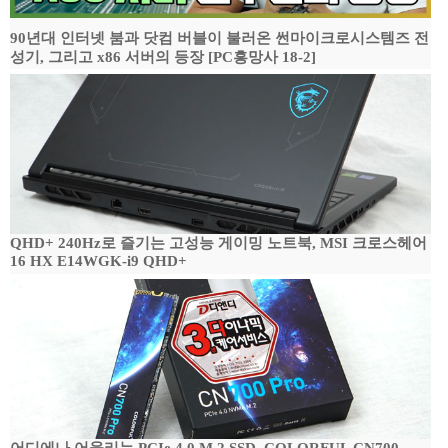
90년대 인터넷 붐과 닷컴 버블이 불러온 썬마이크로시스템즈 전
성기, 그리고 x86 서버의 등장 [PC흥망사 18-2]
QHD+ 240Hz로 즐기는 고성능 게이밍 노트북, MSI 크로스헤어
16 HX E14WGK-i9 QHD+