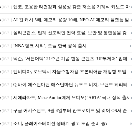
앱코, 조용한 타건감과 실용성 갖춘 저소음 기계식 키보드 마
[03/21]
우스 세트 'KM580' 출시
AI 칩 캐시 5배, 메모리 용량 10배, NEO.AI 메모리 플랫폼 발
[03/21]
표
실리콘랩스, 업계 선도적인 전력 효율, 보안 및 통합성을 갖
[03/21]
춘 초저전력 블루투스 LE SoC ‘BG2B’ 공개
‘NBA 덩크 시티’, 오늘 한국 공식 출시
[03/21]
넥슨, ‘서든어택’ 21주년 기념 협동 콘텐츠 ‘UP투게더’ 업데
[03/21]
이트
엔비디아, 로보택시 자율주행차용 프론티어급 개방형 모델
[03/21]
‘알파마요 2 슈퍼’ 상업적 이용 가능
Q 바이 애스턴마틴 애스턴마틴 뉴포트 비치, 브랜드 헤리티
[03/21]
지 담은 ‘헤리티지 에디션 컬렉션’ 공개
셰에라자드, Meze Audio(메제 오디오) 'ARTA' 국내 정식 출시
[03/21]
구글 어시스턴트, 9월 4일부터 안드로이드 및 웨어 OS서 순
[03/21]
차 서비스 종료
소니, 플레이스테이션 생태계 광고 도입 준비 중?
[03/21]