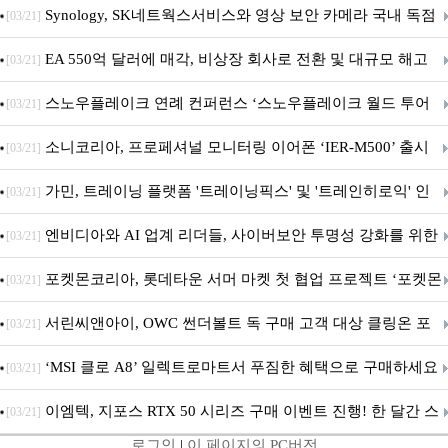
Synology, SK네트웍스서비스와 영상 보안 카메라 국내 독점
[03/21]
판매 파트너십 체결
EA 550억 달러에 매각, 비상장 회사로 전환 및 대규모 해고
[03/21]
전망
스노우플레이크 연례 컨퍼런스 ‘스노우플레이크 월드 투어
[03/21]
서울’ 개최
소니코리아, 프로페셔널 모니터링 이어폰 ‘IER-M500’ 출시
[03/21]
가민, 트레이닝 플랫폼 '트레이닝픽스' 및 '트레인히로익' 인
[03/21]
수로 선수와 코치에 맞춤형 훈련 지원 확대
엔비디아와 AI 업계 리더들, 사이버보안 투명성 강화를 위한
[03/21]
SAFE 가이드라인 제안
포켓몬코리아, 롯데타운 서머 마켓 첫 협업 프로젝트 ‘포켓몬
[03/21]
별빛낙원’ 개최
서린씨앤아이, OWC 썬더볼트 독 구매 고객 대상 클링온 포
[03/21]
트 고정 홀더 증정 이벤트 앵콜 연장 진행
‘MSI 클로 A8’ 일렉트로마트서 푸짐한 혜택으로 구매하세요
[03/21]
이엠텍, 지포스 RTX 50 시리즈 구매 이벤트 진행! 한 달간 스
[03/21]
로그인
|
이 페이지의 PC버전