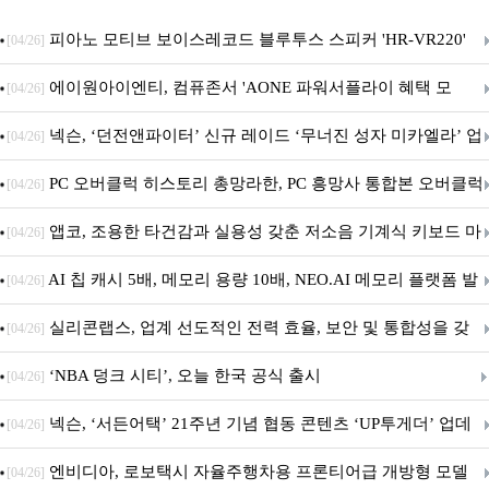
피아노 모티브 보이스레코드 블루투스 스피커 'HR-VR220'
[04/26]
출시
에이원아이엔티, 컴퓨존서 'AONE 파워서플라이 혜택 모
[04/26]
음.ZIP' 이벤트 진행
넥슨, ‘던전앤파이터’ 신규 레이드 ‘무너진 성자 미카엘라’ 업
[04/26]
데이트!
PC 오버클럭 히스토리 총망라한, PC 흥망사 통합본 오버클럭
[04/26]
특집(1-4편)
앱코, 조용한 타건감과 실용성 갖춘 저소음 기계식 키보드 마
[04/26]
우스 세트 'KM580' 출시
AI 칩 캐시 5배, 메모리 용량 10배, NEO.AI 메모리 플랫폼 발
[04/26]
표
실리콘랩스, 업계 선도적인 전력 효율, 보안 및 통합성을 갖
[04/26]
춘 초저전력 블루투스 LE SoC ‘BG2B’ 공개
‘NBA 덩크 시티’, 오늘 한국 공식 출시
[04/26]
넥슨, ‘서든어택’ 21주년 기념 협동 콘텐츠 ‘UP투게더’ 업데
[04/26]
이트
엔비디아, 로보택시 자율주행차용 프론티어급 개방형 모델
[04/26]