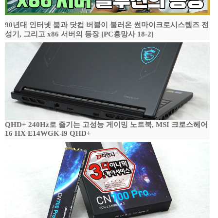
90년대 인터넷 붐과 닷컴 버블이 불러온 썬마이크로시스템즈 전
성기, 그리고 x86 서버의 등장 [PC흥망사 18-2]
QHD+ 240Hz로 즐기는 고성능 게이밍 노트북, MSI 크로스헤어
16 HX E14WGK-i9 QHD+