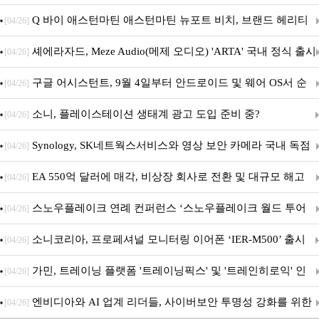
‘알파마요 2 슈퍼’ 상업적 이용 가능
Q 바이 애스턴마틴 애스턴마틴 뉴포트 비치, 브랜드 헤리티
[04/26]
지 담은 ‘헤리티지 에디션 컬렉션’ 공개
셰에라자드, Meze Audio(메제 오디오) 'ARTA' 국내 정식 출시
[04/26]
구글 어시스턴트, 9월 4일부터 안드로이드 및 웨어 OS서 순
[04/26]
차 서비스 종료
소니, 플레이스테이션 생태계 광고 도입 준비 중?
[04/26]
Synology, SK네트웍스서비스와 영상 보안 카메라 국내 독점
[04/26]
판매 파트너십 체결
EA 550억 달러에 매각, 비상장 회사로 전환 및 대규모 해고
[04/26]
전망
스노우플레이크 연례 컨퍼런스 ‘스노우플레이크 월드 투어
[04/26]
서울’ 개최
소니코리아, 프로페셔널 모니터링 이어폰 ‘IER-M500’ 출시
[04/26]
가민, 트레이닝 플랫폼 '트레이닝픽스' 및 '트레인히로익' 인
[04/26]
수로 선수와 코치에 맞춤형 훈련 지원 확대
엔비디아와 AI 업계 리더들, 사이버보안 투명성 강화를 위한
[04/26]