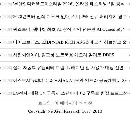
퍼 대기
'부산인디커넥트페스티벌 2026', 온라인 페스티벌 7일 공식
[03/28]
개막... 22일간 진행
2028년부터 신작 디스크 없다, 소니 PS5 신규 패키지에 경고
[03/28]
문 추가
원스토어, 앱마켓 최초 AI 창작 게임 전문관 AI Games 오픈
[03/28]
마이크로닉스, EZDIY-FAB RH01 ARGB 메모리 히트싱크 출
[03/28]
시
서린씨앤아이, 팀그룹 노트북용 메모리 엘리트 DDR5
[03/28]
5600MHz 16GB 출시
설계 자동화 유틸리티 드림Ⅱ, 캐디안 전 사용자 대상 전면
[03/28]
무상 배포
이스트시큐리티-퓨리오사AI, AI 보안 인프라 공동개발… 차
[03/28]
세대 AI 보안 플랫폼 구축
LG전자, 대형 TV 구독시 스탠바이미2 구독료 반값 프로모션
[03/28]
로그인
|
이 페이지의 PC버전
Copyright NexGen Research Corp. 2010