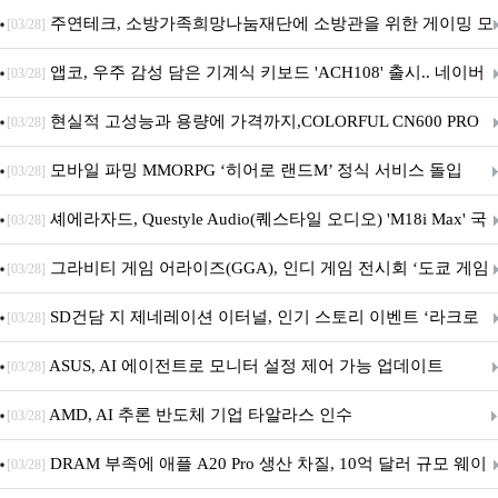
픈
주연테크, 소방가족희망나눔재단에 소방관을 위한 게이밍 모
[03/28]
니터·스마트 펫 침대 기부
앱코, 우주 감성 담은 기계식 키보드 'ACH108' 출시.. 네이버
[03/28]
브랜드데이 기획전 진행
현실적 고성능과 용량에 가격까지,COLORFUL CN600 PRO
[03/28]
M.2 NVMe 디앤디컴 1TB
모바일 파밍 MMORPG ‘히어로 랜드M’ 정식 서비스 돌입
[03/28]
셰에라자드, Questyle Audio(퀘스타일 오디오) 'M18i Max' 국
[03/28]
내 정식 출시
그라비티 게임 어라이즈(GGA), 인디 게임 전시회 ‘도쿄 게임
[03/28]
던전 13’ 참가!
SD건담 지 제네레이션 이터널, 인기 스토리 이벤트 ‘라크로
[03/28]
아의 용사’ 재개최 및 풍성한 기념 이벤트 실시!
ASUS, AI 에이전트로 모니터 설정 제어 가능 업데이트
[03/28]
AMD, AI 추론 반도체 기업 타알라스 인수
[03/28]
DRAM 부족에 애플 A20 Pro 생산 차질, 10억 달러 규모 웨이
[03/28]