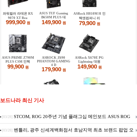
보드나라 최신 기사
STCOM, ROG 20주년 기념 플래그십 메인보드 ASUS ROG
[03/28]
Crosshair X870E EDITION 20 국내 출시 예정
벤틀리, 광주 신세계백화점서 호남지역 최초 브랜드 팝업 오
[03/28]