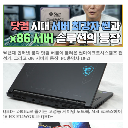
90년대 인터넷 붐과 닷컴 버블이 불러온 썬마이크로시스템즈 전
성기, 그리고 x86 서버의 등장 [PC흥망사 18-2]
QHD+ 240Hz로 즐기는 고성능 게이밍 노트북, MSI 크로스헤어
16 HX E14WGK-i9 QHD+