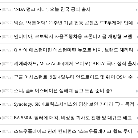
춘 초저전력 블루투스 LE SoC ‘BG2B’ 공개
‘NBA 덩크 시티’, 오늘 한국 공식 출시
[07/22]
넥슨, ‘서든어택’ 21주년 기념 협동 콘텐츠 ‘UP투게더’ 업데
[07/22]
이트
엔비디아, 로보택시 자율주행차용 프론티어급 개방형 모델
[07/22]
‘알파마요 2 슈퍼’ 상업적 이용 가능
Q 바이 애스턴마틴 애스턴마틴 뉴포트 비치, 브랜드 헤리티
[07/22]
지 담은 ‘헤리티지 에디션 컬렉션’ 공개
셰에라자드, Meze Audio(메제 오디오) 'ARTA' 국내 정식 출시
[07/22]
구글 어시스턴트, 9월 4일부터 안드로이드 및 웨어 OS서 순
[07/22]
차 서비스 종료
소니, 플레이스테이션 생태계 광고 도입 준비 중?
[07/22]
Synology, SK네트웍스서비스와 영상 보안 카메라 국내 독점
[07/22]
판매 파트너십 체결
EA 550억 달러에 매각, 비상장 회사로 전환 및 대규모 해고
[07/22]
전망
스노우플레이크 연례 컨퍼런스 ‘스노우플레이크 월드 투어
[07/22]