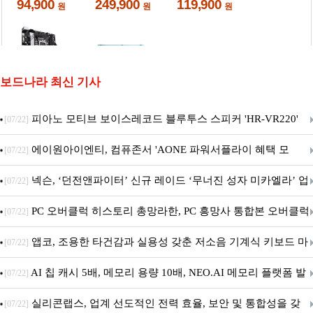
보드나라 최신 기사
피아노 모티브 보이스레코드 블루투스 스피커 'HR-VR220'
[07/22]
출시
에이원아이엔티, 컴퓨존서 'AONE 파워서플라이 혜택 모
[07/22]
음.ZIP' 이벤트 진행
넥슨, ‘던전앤파이터’ 신규 레이드 ‘무너진 성자 미카엘라’ 업
[07/22]
데이트!
PC 오버클럭 히스토리 총망라한, PC 흥망사 통합본 오버클럭
[07/22]
특집(1-4편)
앱코, 조용한 타건감과 실용성 갖춘 저소음 기계식 키보드 마
[07/22]
우스 세트 'KM580' 출시
AI 칩 캐시 5배, 메모리 용량 10배, NEO.AI 메모리 플랫폼 발
[07/22]
표
실리콘랩스, 업계 선도적인 전력 효율, 보안 및 통합성을 갖
[07/22]