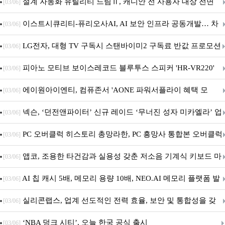
5600MHz 16GB 출시
설계 자동화 유틸리티 드림Ⅱ, 캐디안 전 사용자 대상 전면
[03/06]
무상 배포
이스트시큐리티-퓨리오사AI, AI 보안 인프라 공동개발… 차
[03/06]
세대 AI 보안 플랫폼 구축
LG전자, 대형 TV 구독시 스탠바이미2 구독료 반값 프로모션
[03/06]
피아노 모티브 보이스레코드 블루투스 스피커 'HR-VR220'
[03/06]
출시
에이원아이엔티, 컴퓨존서 'AONE 파워서플라이 혜택 모
[03/06]
음.ZIP' 이벤트 진행
넥슨, ‘던전앤파이터’ 신규 레이드 ‘무너진 성자 미카엘라’ 업
[03/06]
데이트!
PC 오버클럭 히스토리 총망라한, PC 흥망사 통합본 오버클럭
[03/06]
특집(1-4편)
앱코, 조용한 타건감과 실용성 갖춘 저소음 기계식 키보드 마
[03/06]
우스 세트 'KM580' 출시
AI 칩 캐시 5배, 메모리 용량 10배, NEO.AI 메모리 플랫폼 발
[03/06]
표
실리콘랩스, 업계 선도적인 전력 효율, 보안 및 통합성을 갖
[03/06]
춘 초저전력 블루투스 LE SoC ‘BG2B’ 공개
‘NBA 덩크 시티’, 오늘 한국 공식 출시
[03/06]