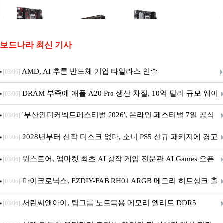
보드나라 최신 기사
AMD, AI 추론 반도체 기업 타알라스 인수
[03/06]
DRAM 부족에 애플 A20 Pro 생산 차질, 10억 달러 규모 웨이
[03/06]
퍼 대기
'부산인디커넥트페스티벌 2026', 온라인 페스티벌 7일 공식
[03/06]
개막... 22일간 진행
2028년부터 신작 디스크 없다, 소니 PS5 신규 패키지에 경고
[03/06]
문 추가
원스토어, 앱마켓 최초 AI 창작 게임 전문관 AI Games 오픈
[03/06]
마이크로닉스, EZDIY-FAB RH01 ARGB 메모리 히트싱크 출
[03/06]
시
서린씨앤아이, 팀그룹 노트북용 메모리 엘리트 DDR5
[03/06]