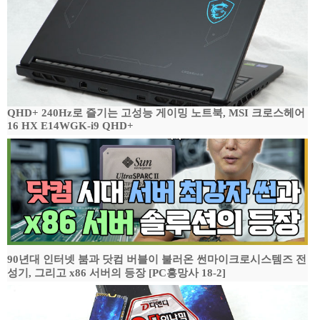
QHD+ 240Hz로 즐기는 고성능 게이밍 노트북, MSI 크로스헤어
16 HX E14WGK-i9 QHD+
90년대 인터넷 붐과 닷컴 버블이 불러온 썬마이크로시스템즈 전
성기, 그리고 x86 서버의 등장 [PC흥망사 18-2]