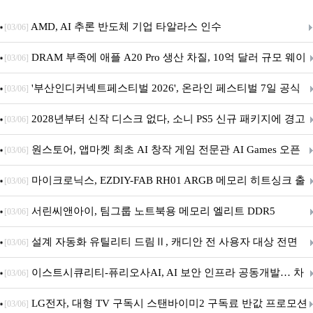
AMD, AI 추론 반도체 기업 타알라스 인수
[03/06]
DRAM 부족에 애플 A20 Pro 생산 차질, 10억 달러 규모 웨이
[03/06]
퍼 대기
'부산인디커넥트페스티벌 2026', 온라인 페스티벌 7일 공식
[03/06]
개막... 22일간 진행
2028년부터 신작 디스크 없다, 소니 PS5 신규 패키지에 경고
[03/06]
문 추가
원스토어, 앱마켓 최초 AI 창작 게임 전문관 AI Games 오픈
[03/06]
마이크로닉스, EZDIY-FAB RH01 ARGB 메모리 히트싱크 출
[03/06]
시
서린씨앤아이, 팀그룹 노트북용 메모리 엘리트 DDR5
[03/06]
5600MHz 16GB 출시
설계 자동화 유틸리티 드림Ⅱ, 캐디안 전 사용자 대상 전면
[03/06]
무상 배포
이스트시큐리티-퓨리오사AI, AI 보안 인프라 공동개발… 차
[03/06]
세대 AI 보안 플랫폼 구축
LG전자, 대형 TV 구독시 스탠바이미2 구독료 반값 프로모션
[03/06]