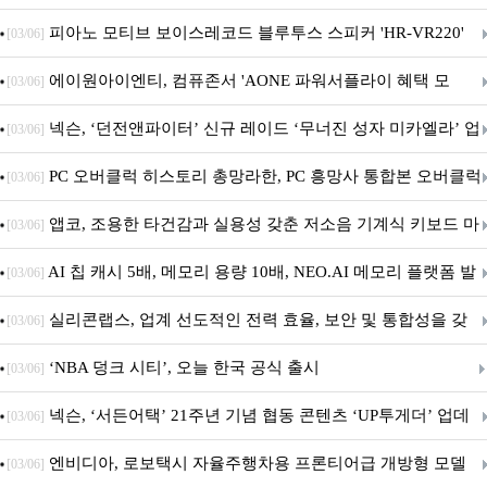
피아노 모티브 보이스레코드 블루투스 스피커 'HR-VR220'
[03/06]
출시
에이원아이엔티, 컴퓨존서 'AONE 파워서플라이 혜택 모
[03/06]
음.ZIP' 이벤트 진행
넥슨, ‘던전앤파이터’ 신규 레이드 ‘무너진 성자 미카엘라’ 업
[03/06]
데이트!
PC 오버클럭 히스토리 총망라한, PC 흥망사 통합본 오버클럭
[03/06]
특집(1-4편)
앱코, 조용한 타건감과 실용성 갖춘 저소음 기계식 키보드 마
[03/06]
우스 세트 'KM580' 출시
AI 칩 캐시 5배, 메모리 용량 10배, NEO.AI 메모리 플랫폼 발
[03/06]
표
실리콘랩스, 업계 선도적인 전력 효율, 보안 및 통합성을 갖
[03/06]
춘 초저전력 블루투스 LE SoC ‘BG2B’ 공개
‘NBA 덩크 시티’, 오늘 한국 공식 출시
[03/06]
넥슨, ‘서든어택’ 21주년 기념 협동 콘텐츠 ‘UP투게더’ 업데
[03/06]
이트
엔비디아, 로보택시 자율주행차용 프론티어급 개방형 모델
[03/06]