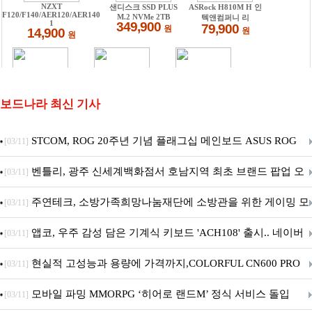
보드나라 최신 기사
STCOM, ROG 20주년 기념 플래그십 메인보드 ASUS ROG
[03/11]
Crosshair X870E EDITION 20 국내 출시 예정
벤틀리, 광주 신세계백화점서 호남지역 최초 브랜드 팝업 오
[03/11]
픈
주연테크, 소방가족희망나눔재단에 소방관을 위한 게이밍 모
[03/11]
니터·스마트 펫 침대 기부
앱코, 우주 감성 담은 기계식 키보드 'ACH108' 출시.. 네이버
[03/11]
브랜드데이 기획전 진행
현실적 고성능과 용량에 가격까지,COLORFUL CN600 PRO
[03/11]
M.2 NVMe 디앤디컴 1TB
모바일 파밍 MMORPG ‘히어로 랜드M’ 정식 서비스 돌입
[03/11]