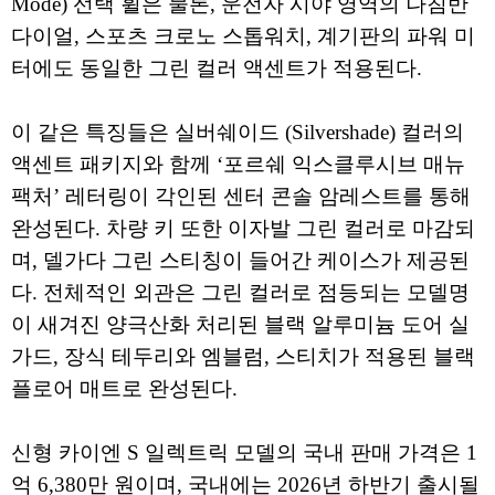
Mode) 선택 휠은 물론, 운전자 시야 영역의 나침반
다이얼, 스포츠 크로노 스톱워치, 계기판의 파워 미
터에도 동일한 그린 컬러 액센트가 적용된다.
이 같은 특징들은 실버쉐이드 (Silvershade) 컬러의
액센트 패키지와 함께 ‘포르쉐 익스클루시브 매뉴
팩처’ 레터링이 각인된 센터 콘솔 암레스트를 통해
완성된다. 차량 키 또한 이자발 그린 컬러로 마감되
며, 델가다 그린 스티칭이 들어간 케이스가 제공된
다. 전체적인 외관은 그린 컬러로 점등되는 모델명
이 새겨진 양극산화 처리된 블랙 알루미늄 도어 실
가드, 장식 테두리와 엠블럼, 스티치가 적용된 블랙
플로어 매트로 완성된다.
신형 카이엔 S 일렉트릭 모델의 국내 판매 가격은 1
억 6,380만 원이며, 국내에는 2026년 하반기 출시될