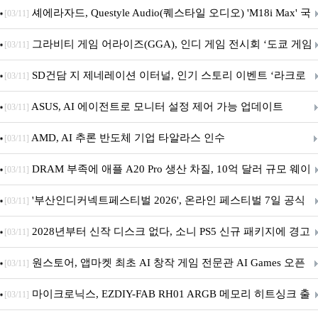
셰에라자드, Questyle Audio(퀘스타일 오디오) 'M18i Max' 국
[03/11]
내 정식 출시
그라비티 게임 어라이즈(GGA), 인디 게임 전시회 ‘도쿄 게임
[03/11]
던전 13’ 참가!
SD건담 지 제네레이션 이터널, 인기 스토리 이벤트 ‘라크로
[03/11]
아의 용사’ 재개최 및 풍성한 기념 이벤트 실시!
ASUS, AI 에이전트로 모니터 설정 제어 가능 업데이트
[03/11]
AMD, AI 추론 반도체 기업 타알라스 인수
[03/11]
DRAM 부족에 애플 A20 Pro 생산 차질, 10억 달러 규모 웨이
[03/11]
퍼 대기
'부산인디커넥트페스티벌 2026', 온라인 페스티벌 7일 공식
[03/11]
개막... 22일간 진행
2028년부터 신작 디스크 없다, 소니 PS5 신규 패키지에 경고
[03/11]
문 추가
원스토어, 앱마켓 최초 AI 창작 게임 전문관 AI Games 오픈
[03/11]
마이크로닉스, EZDIY-FAB RH01 ARGB 메모리 히트싱크 출
[03/11]