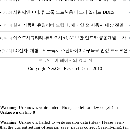
시
서린씨앤아이, 팀그룹 노트북용 메모리 엘리트 DDR5
[04/13]
5600MHz 16GB 출시
설계 자동화 유틸리티 드림Ⅱ, 캐디안 전 사용자 대상 전면
[04/13]
무상 배포
이스트시큐리티-퓨리오사AI, AI 보안 인프라 공동개발… 차
[04/13]
세대 AI 보안 플랫폼 구축
LG전자, 대형 TV 구독시 스탠바이미2 구독료 반값 프로모션
[04/13]
로그인
|
이 페이지의 PC버전
Copyright NexGen Research Corp. 2010
Warning
: Unknown: write failed: No space left on device (28) in
Unknown
on line
0
Warning
: Unknown: Failed to write session data (files). Please verify
that the current setting of session.save_path is correct (/var/lib/php5) in