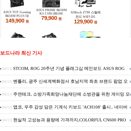
보드나라 최신 기사
STCOM, ROG 20주년 기념 플래그십 메인보드 ASUS ROG
[04/13]
Crosshair X870E EDITION 20 국내 출시 예정
벤틀리, 광주 신세계백화점서 호남지역 최초 브랜드 팝업 오
[04/13]
픈
주연테크, 소방가족희망나눔재단에 소방관을 위한 게이밍 모
[04/13]
니터·스마트 펫 침대 기부
앱코, 우주 감성 담은 기계식 키보드 'ACH108' 출시.. 네이버
[04/13]
브랜드데이 기획전 진행
현실적 고성능과 용량에 가격까지,COLORFUL CN600 PRO
[04/13]