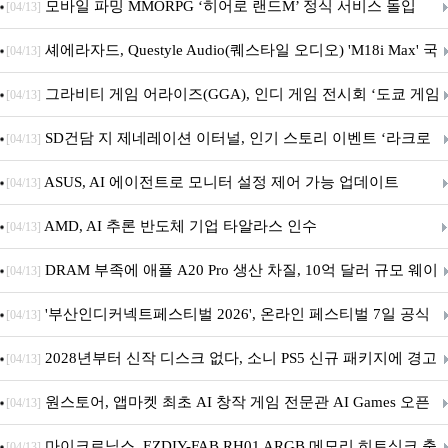
M.2 NVMe 디앤디컴 1TB
모바일 파밍 MMORPG ‘히어로 랜드M’ 정식 서비스 돌입
[04/13]
셰에라자드, Questyle Audio(퀘스타일 오디오) 'M18i Max' 국
[04/13]
내 정식 출시
그라비티 게임 어라이즈(GGA), 인디 게임 전시회 ‘도쿄 게임
[04/13]
던전 13’ 참가!
SD건담 지 제네레이션 이터널, 인기 스토리 이벤트 ‘라크로
[04/13]
아의 용사’ 재개최 및 풍성한 기념 이벤트 실시!
ASUS, AI 에이전트로 모니터 설정 제어 가능 업데이트
[04/13]
AMD, AI 추론 반도체 기업 타알라스 인수
[04/13]
DRAM 부족에 애플 A20 Pro 생산 차질, 10억 달러 규모 웨이
[04/13]
퍼 대기
'부산인디커넥트페스티벌 2026', 온라인 페스티벌 7일 공식
[04/13]
개막... 22일간 진행
2028년부터 신작 디스크 없다, 소니 PS5 신규 패키지에 경고
[04/13]
문 추가
원스토어, 앱마켓 최초 AI 창작 게임 전문관 AI Games 오픈
[04/13]
마이크로닉스, EZDIY-FAB RH01 ARGB 메모리 히트싱크 출
[04/13]