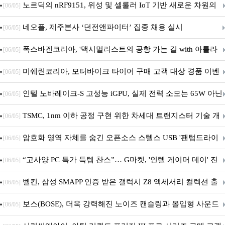
(D.Mon)’ 공개!
노르딕의 nRF9151, 위성 및 셀룰러 IoT 기반 새로운 차원의
[06/05]
커넥티드 기기 개발 지원
네오플, 제주본사 ‘던전앤파이터’ 집중 채용 실시
[06/05]
폭스바겐코리아, '맥시멀리스트의 공항 가는 길 with 아틀라
[06/05]
스' 이벤트 실시
미쉐린코리아, 모터바이크 타이어 구매 고객 대상 경품 이벤
[06/05]
트 진행
인텔 노바레이크-S 고성능 iGPU, 실제 전력 소모는 65W 아닌
[06/05]
40W?
TSMC, 1nm 이하 공정 구현 위한 차세대 트랜지스터 기술 개
[06/05]
발
암호화 영역 자체를 숨긴 오픈소스 스텔스 USB '팬텀드라이
[06/05]
브' 공개
“고사양 PC 특가 득템 찬스”… G마켓, '인텔 게이머 데이' 진
[06/05]
행
벨킨, 삼성 SMAPP 인증 받은 갤럭시 Z8 액세서리 컬렉션 출
[06/05]
시
보스(BOSE), 더욱 강력해진 노이즈 캔슬링과 몰입형 사운드
[06/05]