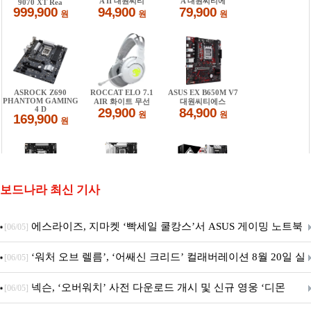
보드나라 최신 기사
에스라이즈, 지마켓 ‘빡세일 쿨캉스’서 ASUS 게이밍 노트북
[06/05]
특별 프로모션 진행
‘워처 오브 렐름’, ‘어쌔신 크리드’ 컬래버레이션 8월 20일 실
[06/05]
시
넥슨, ‘오버워치’ 사전 다운로드 개시 및 신규 영웅 ‘디몬
[06/05]