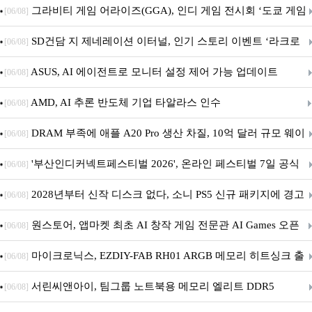
내 정식 출시
그라비티 게임 어라이즈(GGA), 인디 게임 전시회 ‘도쿄 게임
[06/08]
던전 13’ 참가!
SD건담 지 제네레이션 이터널, 인기 스토리 이벤트 ‘라크로
[06/08]
아의 용사’ 재개최 및 풍성한 기념 이벤트 실시!
ASUS, AI 에이전트로 모니터 설정 제어 가능 업데이트
[06/08]
AMD, AI 추론 반도체 기업 타알라스 인수
[06/08]
DRAM 부족에 애플 A20 Pro 생산 차질, 10억 달러 규모 웨이
[06/08]
퍼 대기
'부산인디커넥트페스티벌 2026', 온라인 페스티벌 7일 공식
[06/08]
개막... 22일간 진행
2028년부터 신작 디스크 없다, 소니 PS5 신규 패키지에 경고
[06/08]
문 추가
원스토어, 앱마켓 최초 AI 창작 게임 전문관 AI Games 오픈
[06/08]
마이크로닉스, EZDIY-FAB RH01 ARGB 메모리 히트싱크 출
[06/08]
시
서린씨앤아이, 팀그룹 노트북용 메모리 엘리트 DDR5
[06/08]