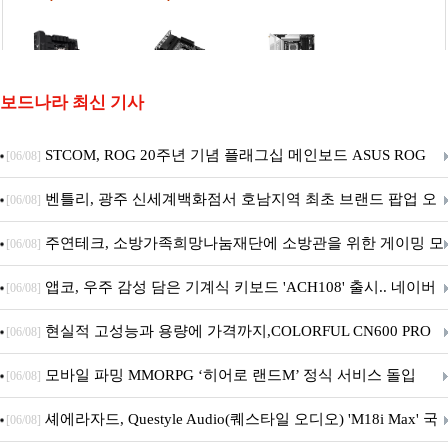
보드나라 최신 기사
STCOM, ROG 20주년 기념 플래그십 메인보드 ASUS ROG
[06/08]
Crosshair X870E EDITION 20 국내 출시 예정
벤틀리, 광주 신세계백화점서 호남지역 최초 브랜드 팝업 오
[06/08]
픈
주연테크, 소방가족희망나눔재단에 소방관을 위한 게이밍 모
[06/08]
니터·스마트 펫 침대 기부
앱코, 우주 감성 담은 기계식 키보드 'ACH108' 출시.. 네이버
[06/08]
브랜드데이 기획전 진행
현실적 고성능과 용량에 가격까지,COLORFUL CN600 PRO
[06/08]
M.2 NVMe 디앤디컴 1TB
모바일 파밍 MMORPG ‘히어로 랜드M’ 정식 서비스 돌입
[06/08]
셰에라자드, Questyle Audio(퀘스타일 오디오) 'M18i Max' 국
[06/08]