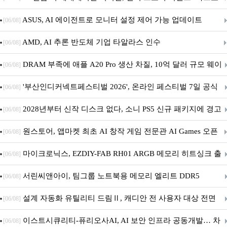
아의 용사’ 재개최 및 풍성한 기념 이벤트 실시!
ASUS, AI 에이전트로 모니터 설정 제어 가능 업데이트
[06/08]
AMD, AI 추론 반도체 기업 타알라스 인수
[06/08]
DRAM 부족에 애플 A20 Pro 생산 차질, 10억 달러 규모 웨이
[06/08]
퍼 대기
'부산인디커넥트페스티벌 2026', 온라인 페스티벌 7일 공식
[06/08]
개막... 22일간 진행
2028년부터 신작 디스크 없다, 소니 PS5 신규 패키지에 경고
[06/08]
문 추가
원스토어, 앱마켓 최초 AI 창작 게임 전문관 AI Games 오픈
[06/08]
마이크로닉스, EZDIY-FAB RH01 ARGB 메모리 히트싱크 출
[06/08]
시
서린씨앤아이, 팀그룹 노트북용 메모리 엘리트 DDR5
[06/08]
5600MHz 16GB 출시
설계 자동화 유틸리티 드림Ⅱ, 캐디안 전 사용자 대상 전면
[06/08]
무상 배포
이스트시큐리티-퓨리오사AI, AI 보안 인프라 공동개발… 차
[06/08]