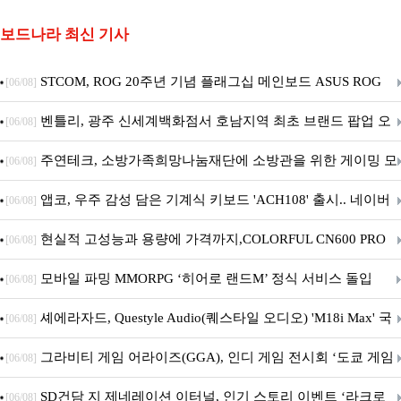
보드나라 최신 기사
STCOM, ROG 20주년 기념 플래그십 메인보드 ASUS ROG
[06/08]
Crosshair X870E EDITION 20 국내 출시 예정
벤틀리, 광주 신세계백화점서 호남지역 최초 브랜드 팝업 오
[06/08]
픈
주연테크, 소방가족희망나눔재단에 소방관을 위한 게이밍 모
[06/08]
니터·스마트 펫 침대 기부
앱코, 우주 감성 담은 기계식 키보드 'ACH108' 출시.. 네이버
[06/08]
브랜드데이 기획전 진행
현실적 고성능과 용량에 가격까지,COLORFUL CN600 PRO
[06/08]
M.2 NVMe 디앤디컴 1TB
모바일 파밍 MMORPG ‘히어로 랜드M’ 정식 서비스 돌입
[06/08]
셰에라자드, Questyle Audio(퀘스타일 오디오) 'M18i Max' 국
[06/08]
내 정식 출시
그라비티 게임 어라이즈(GGA), 인디 게임 전시회 ‘도쿄 게임
[06/08]
던전 13’ 참가!
SD건담 지 제네레이션 이터널, 인기 스토리 이벤트 ‘라크로
[06/08]