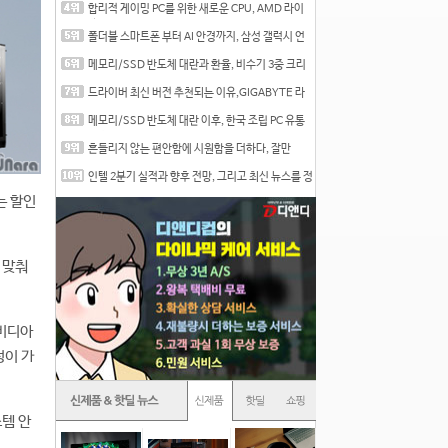
합리적 게이밍 PC를 위한 새로운 CPU, AMD 라이
젠 7 7700
폴더블 스마트폰 부터 AI 안경까지, 삼성 갤럭시 언
팩 20
메모리/SSD 반도체 대란과 환율, 비수기 3중 크리
를 맞는
드라이버 최신 버전 추천되는 이유,GIGABYTE 라
데온 RX 7
메모리/SSD 반도체 대란 이후, 한국 조립 PC 유통
시장은
흔들리지 않는 편안함에 시원함을 더하다, 잘만
CNPS12X
인텔 2분기 실적과 향후 전망, 그리고 최신 뉴스를 정
리
는 할인
 맞춰
엔비디아
성이 가
스템 안