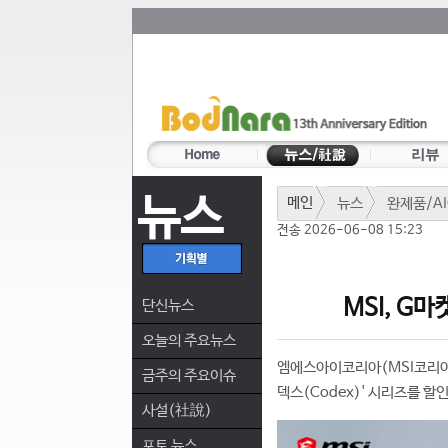
뉴스
메인
뉴스
완제품/AI
전송 2026-06-08 15:23
MSI, G마
단신뉴스
오늘의 주요뉴스
엠에스아이코리아(MSI코리아)
금주의 주요이슈
덱스(Codex)' 시리즈를 할
사설(社說)
포토 뉴스