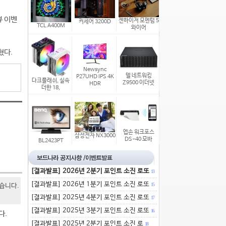
뷰 이벤
젠하이저 모멘텀 5
커세어 3200D
TCL A400M
와이어
혔다.
Newsync
델 네트워킹
P27UHD IPS 4K
다크플래쉬, 실속
Z9500 이더넷
HDR
더한 18,
엡손 워크포스
삼성전자 NX3000
DS-40 모바
BL2423PT
[결과발표] 2026년 2분기 포인트 소진 로또
13
[결과발표] 2026년 1분기 포인트 소진 로또
15
있습니다.
[결과발표] 2025년 4분기 포인트 소진 로또
17
[결과발표] 2025년 3분기 포인트 소진 로또
16
다.
[결과발표] 2025년 2분기 포인트 소진 로
18