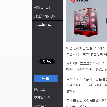
신제품 출시
핫딜/쇼핑/행사
-> 보도자료
이번 행사에는 인텔 프로세서 기
쿠폰과 카드 혜택 등을 통해 
특히 이번 프로모션은 상반기 
다양한 사양의 완제품 PC를 선
코덱스 시리즈는 게이밍은 물론
지포스 RTX 5060·5060
PC 뉴스
능하다.
모바일 뉴스
또한 타워형 공랭 쿨러와 전면
게임 뉴스
정성을 높였다.