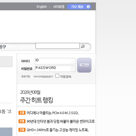
2026년 08월
주간 히트 랭킹
톱 '코
어디에나 어울리는 PCIe 4.0 M.2 SSD,
COLORFUL CN700 PR
90년대 인터넷 붐과 닷컴 버블이 불러온 썬마이크로
시스
QHD+ 240Hz로 즐기는 고성능 게이밍 노트북,
MSI 크로스