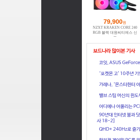
보드나라 많이본 기사
코잇, ASUS GeFor
‘포켓몬 고' 10주년 
가레나, ‘몬스터헌터 아
밸브 스팀 머신의 윈도
어디에나 어울리는 PCIe 
90년대 인터넷 붐과 닷
사 18-2]
QHD+ 240Hz로 즐기