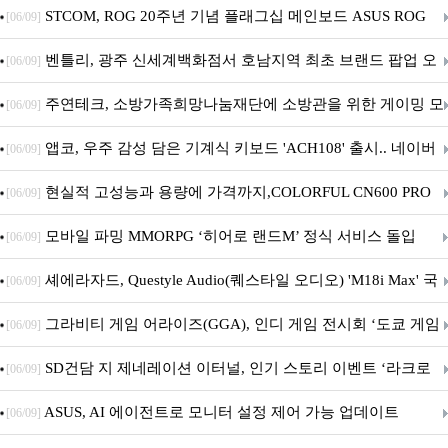
STCOM, ROG 20주년 기념 플래그십 메인보드 ASUS ROG
[06/09]
Crosshair X870E EDITION 20 국내 출시 예정
벤틀리, 광주 신세계백화점서 호남지역 최초 브랜드 팝업 오
[06/09]
픈
주연테크, 소방가족희망나눔재단에 소방관을 위한 게이밍 모
[06/09]
니터·스마트 펫 침대 기부
앱코, 우주 감성 담은 기계식 키보드 'ACH108' 출시.. 네이버
[06/09]
브랜드데이 기획전 진행
현실적 고성능과 용량에 가격까지,COLORFUL CN600 PRO
[06/09]
M.2 NVMe 디앤디컴 1TB
모바일 파밍 MMORPG ‘히어로 랜드M’ 정식 서비스 돌입
[06/09]
셰에라자드, Questyle Audio(퀘스타일 오디오) 'M18i Max' 국
[06/09]
내 정식 출시
그라비티 게임 어라이즈(GGA), 인디 게임 전시회 ‘도쿄 게임
[06/09]
던전 13’ 참가!
SD건담 지 제네레이션 이터널, 인기 스토리 이벤트 ‘라크로
[06/09]
아의 용사’ 재개최 및 풍성한 기념 이벤트 실시!
ASUS, AI 에이전트로 모니터 설정 제어 가능 업데이트
[06/09]