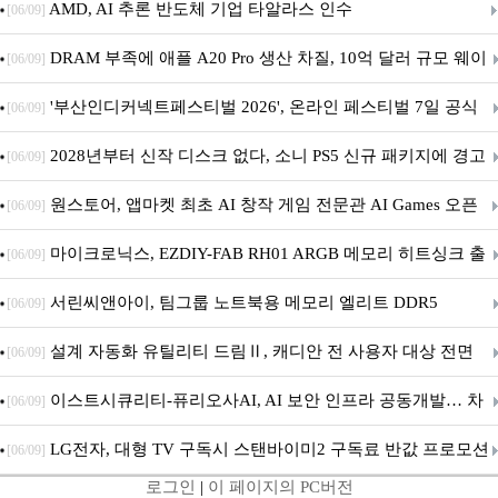
AMD, AI 추론 반도체 기업 타알라스 인수
[06/09]
DRAM 부족에 애플 A20 Pro 생산 차질, 10억 달러 규모 웨이
[06/09]
퍼 대기
'부산인디커넥트페스티벌 2026', 온라인 페스티벌 7일 공식
[06/09]
개막... 22일간 진행
2028년부터 신작 디스크 없다, 소니 PS5 신규 패키지에 경고
[06/09]
문 추가
원스토어, 앱마켓 최초 AI 창작 게임 전문관 AI Games 오픈
[06/09]
마이크로닉스, EZDIY-FAB RH01 ARGB 메모리 히트싱크 출
[06/09]
시
서린씨앤아이, 팀그룹 노트북용 메모리 엘리트 DDR5
[06/09]
5600MHz 16GB 출시
설계 자동화 유틸리티 드림Ⅱ, 캐디안 전 사용자 대상 전면
[06/09]
무상 배포
이스트시큐리티-퓨리오사AI, AI 보안 인프라 공동개발… 차
[06/09]
세대 AI 보안 플랫폼 구축
LG전자, 대형 TV 구독시 스탠바이미2 구독료 반값 프로모션
[06/09]
로그인
|
이 페이지의 PC버전