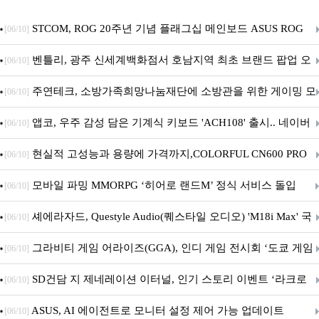
STCOM, ROG 20주년 기념 플래그십 메인보드 ASUS ROG
[06/10]
Crosshair X870E EDITION 20 국내 출시 예정
벤틀리, 광주 신세계백화점서 호남지역 최초 브랜드 팝업 오
[06/10]
픈
주연테크, 소방가족희망나눔재단에 소방관을 위한 게이밍 모
[06/10]
니터·스마트 펫 침대 기부
앱코, 우주 감성 담은 기계식 키보드 'ACH108' 출시.. 네이버
[06/10]
브랜드데이 기획전 진행
현실적 고성능과 용량에 가격까지,COLORFUL CN600 PRO
[06/10]
M.2 NVMe 디앤디컴 1TB
모바일 파밍 MMORPG ‘히어로 랜드M’ 정식 서비스 돌입
[06/10]
셰에라자드, Questyle Audio(퀘스타일 오디오) 'M18i Max' 국
[06/10]
내 정식 출시
그라비티 게임 어라이즈(GGA), 인디 게임 전시회 ‘도쿄 게임
[06/10]
던전 13’ 참가!
SD건담 지 제네레이션 이터널, 인기 스토리 이벤트 ‘라크로
[06/10]
아의 용사’ 재개최 및 풍성한 기념 이벤트 실시!
ASUS, AI 에이전트로 모니터 설정 제어 가능 업데이트
[06/10]