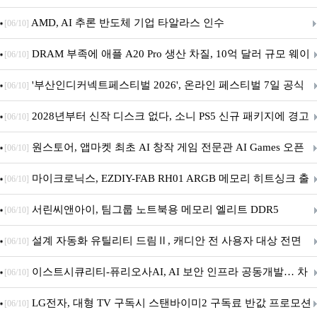
AMD, AI 추론 반도체 기업 타알라스 인수
[06/10]
DRAM 부족에 애플 A20 Pro 생산 차질, 10억 달러 규모 웨이
[06/10]
퍼 대기
'부산인디커넥트페스티벌 2026', 온라인 페스티벌 7일 공식
[06/10]
개막... 22일간 진행
2028년부터 신작 디스크 없다, 소니 PS5 신규 패키지에 경고
[06/10]
문 추가
원스토어, 앱마켓 최초 AI 창작 게임 전문관 AI Games 오픈
[06/10]
마이크로닉스, EZDIY-FAB RH01 ARGB 메모리 히트싱크 출
[06/10]
시
서린씨앤아이, 팀그룹 노트북용 메모리 엘리트 DDR5
[06/10]
5600MHz 16GB 출시
설계 자동화 유틸리티 드림Ⅱ, 캐디안 전 사용자 대상 전면
[06/10]
무상 배포
이스트시큐리티-퓨리오사AI, AI 보안 인프라 공동개발… 차
[06/10]
세대 AI 보안 플랫폼 구축
LG전자, 대형 TV 구독시 스탠바이미2 구독료 반값 프로모션
[06/10]