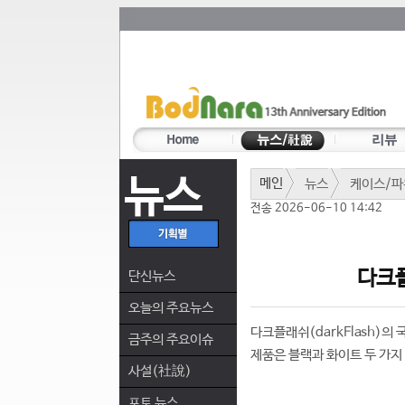
뉴스
메인
뉴스
케이스/파
전송 2026-06-10 14:42
다크플
단신뉴스
오늘의 주요뉴스
다크플래쉬(darkFlash)의 
금주의 주요이슈
제품은 블랙과 화이트 두 가지
사설(社說)
포토 뉴스