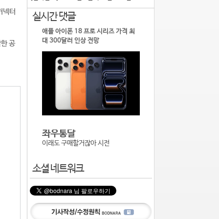
 커넥터
실시간 댓글
애플 아이폰 18 프로 시리즈 가격 최
대 300달러 인상 전망
활한 공
좌우통달
이래도 구매할거잖아 시전
소셜 네트워크