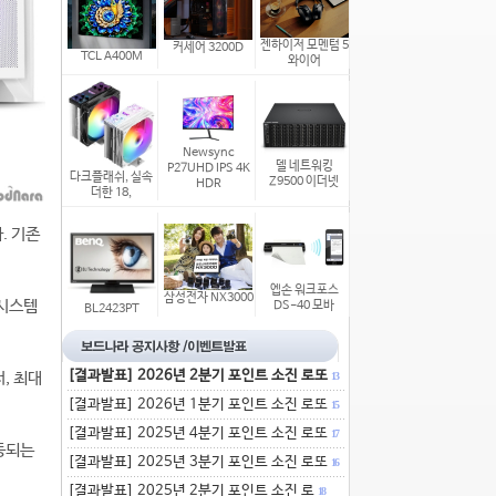
젠하이저 모멘텀 5
커세어 3200D
TCL A400M
와이어
Newsync
델 네트워킹
P27UHD IPS 4K
다크플래쉬, 실속
Z9500 이더넷
HDR
더한 18,
. 기존
엡손 워크포스
삼성전자 NX3000
 시스템
DS-40 모바
BL2423PT
[결과발표] 2026년 2분기 포인트 소진 로또
, 최대
13
[결과발표] 2026년 1분기 포인트 소진 로또
15
[결과발표] 2025년 4분기 포인트 소진 로또
17
연동되는
[결과발표] 2025년 3분기 포인트 소진 로또
16
[결과발표] 2025년 2분기 포인트 소진 로
18