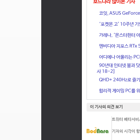
보드나라 많이본 기사
코잇, ASUS GeFor
‘포켓몬 고' 10주년 
가레나, ‘몬스터헌터 아
엔비디아 지포스 RTx 
어디에나 어울리는 PCIe 
90년대 인터넷 붐과 닷
사 18-2]
QHD+ 240Hz로 즐기
합리적 게이밍 PC를 위한
이 기사의 의견 보기
트위터 베타서비스
기자의 시각이 항