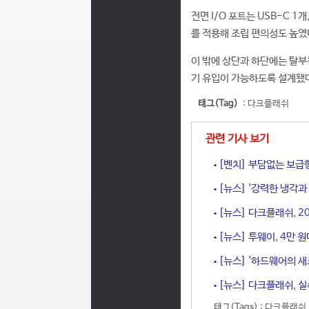
전면 I/O 포트는 USB-C 1개,
를 적용해 조립 편의성도 높였
이 밖에 상단과 하단에는 탈부
기 유입이 가능하도록 설계됐
태그(Tag)
:
다크플래쉬
관련 기사 보기
[벤치] 부담없는 보급형
[뉴스] '강력한 냉각과
[뉴스] 다크플래쉬, 2
[뉴스] 투웨이, 4만 
[뉴스] '하드웨어의 새
[뉴스] 다크플래쉬, 실속
태그(Tags) :
다크플래쉬