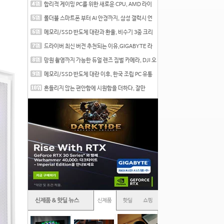
합리적 게이밍 PC를 위한 새로운 CPU, AMD 라이
젠 7 7700
폴더블 스마트폰 부터 AI 안경까지, 삼성 갤럭시 언
팩 20
메모리/SSD 반도체 대란과 환율, 비수기 3중 크리
를 맞는
드라이버 최신 버전 추천되는 이유,GIGABYTE 라
데온 RX 7
망원 촬영까지 가능한 듀얼 렌즈 짐벌 카메라, DJI 오
즈
메모리/SSD 반도체 대란 이후, 한국 조립 PC 유통
시장은
흔들리지 않는 편안함에 시원함을 더하다, 잘만
CNPS12X